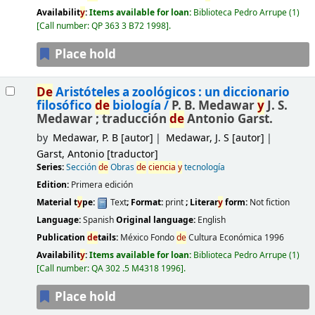
Availabilit
y
:
Items available for loan:
Biblioteca Pedro Arrupe
(1)
Call number:
QP 363 3 B72 1998
.
Place hold
De
Aristóteles a zoológicos : un diccionario
filosófico
de
biología /
P. B. Medawar
y
J. S.
Medawar ; traducción
de
Antonio Garst.
by
Medawar, P. B
[autor]
Medawar, J. S
[autor]
Garst, Antonio
[traductor]
Series:
Sección
de
Obras
de
ciencia
y
tecnología
Edition:
Primera edición
Material t
y
pe:
Text
; Format:
print
; Literar
y
form:
Not fiction
Language:
Spanish
Original language:
English
Publication
de
tails:
México
Fondo
de
Cultura Económica
1996
Availabilit
y
:
Items available for loan:
Biblioteca Pedro Arrupe
(1)
Call number:
QA 302 .5 M4318 1996
.
Place hold