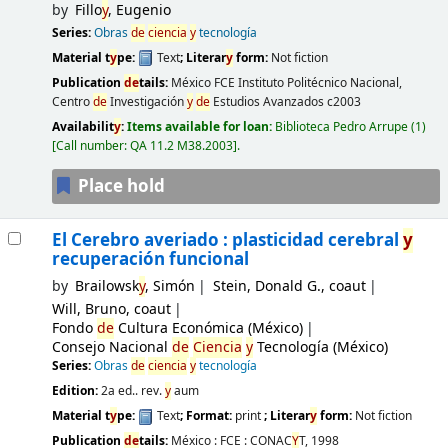
by
Fillo
y
, Eugenio
Series:
Obras
de
ciencia
y
tecnología
Material t
y
pe:
Text
; Literar
y
form:
Not fiction
Publication
de
tails:
México
FCE Instituto Politécnico Nacional,
Centro
de
Investigación
y
de
Estudios Avanzados
c2003
Availabilit
y
:
Items available for loan:
Biblioteca Pedro Arrupe
(1)
Call number:
QA 11.2 M38.2003
.
Place hold
El Cerebro averiado : plasticidad cerebral
y
recuperación funcional
by
Brailowsk
y
, Simón
Stein, Donald G., coaut
Will, Bruno, coaut
Fondo
de
Cultura Económica (México)
Consejo Nacional
de
Ciencia
y
Tecnología (México)
Series:
Obras
de
ciencia
y
tecnología
Edition:
2a ed.. rev.
y
aum
Material t
y
pe:
Text
; Format:
print
; Literar
y
form:
Not fiction
Publication
de
tails:
México :
FCE : CONAC
Y
T,
1998