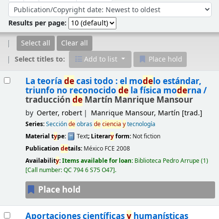
Sort by:
Results per page:
Select all
Clear all
Select titles to:
Add to list
Place hold
Results
La teoría
de
casi todo : el mo
de
lo estándar,
triunfo no reconocido
de
la física mo
de
rna /
traducción
de
Martín Manrique Mansour
by
Oerter, robert
Manrique Mansour, Martín
[trad.]
Series:
Sección
de
obras
de
ciencia
y
tecnología
Material t
y
pe:
Text
; Literar
y
form:
Not fiction
Publication
de
tails:
México
FCE
2008
Availabilit
y
:
Items available for loan:
Biblioteca Pedro Arrupe
(1)
Call number:
QC 794 6 S75 O47
.
Place hold
Aportaciones científicas
y
humanísticas