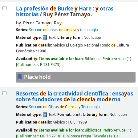
La profesión
de
Burke
y
Hare :
y
otras
historias /
Ru
y
Pérez Tama
y
o.
by
Pérez Tama
y
o, Ru
y
Series:
Sección
de
obras
de
ciencia
y
tecnología
Material t
y
pe:
Text
; Literar
y
form:
Not fiction
Publication
de
tails:
México
El Colegio Nacional Fondo
de
Cultura
Económica
c1996
Availabilit
y
:
Items available for loan:
Biblioteca Pedro Arrupe
(1)
Call number:
R 131 P473
.
Place hold
Resortes
de
la creatividad científica : ensa
y
os
sobre fundadores
de
la
ciencia
mo
de
rna
Series:
Sección
de
Obras
de
Ciencia
y
Tecnología
Material t
y
pe:
Text
; Format:
print
; Literar
y
form:
Not fiction
Publication
de
tails:
México :
F.C.E.,
1989
Availabilit
y
:
Items available for loan:
Biblioteca Pedro Arrupe
(1)
Call number:
QC 7 S7718
.
Biblioteca Prepa Tlaxcala
(1)
Call