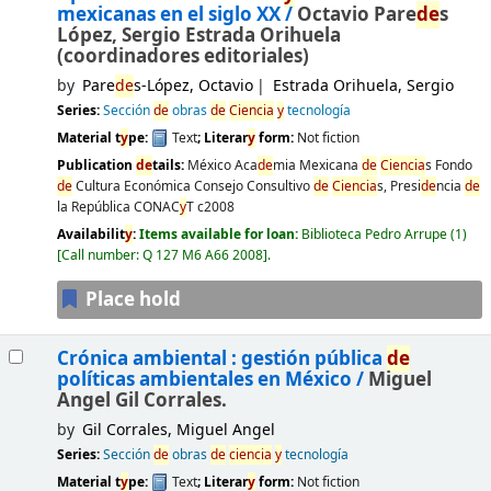
mexicanas en el siglo XX /
Octavio Pare
de
s
López, Sergio Estrada Orihuela
(coordinadores editoriales)
by
Pare
de
s-López, Octavio
Estrada Orihuela, Sergio
Series:
Sección
de
obras
de
Ciencia
y
tecnología
Material t
y
pe:
Text
; Literar
y
form:
Not fiction
Publication
de
tails:
México
Aca
de
mia Mexicana
de
Ciencia
s Fondo
de
Cultura Económica Consejo Consultivo
de
Ciencia
s, Presi
de
ncia
de
la República CONAC
y
T
c2008
Availabilit
y
:
Items available for loan:
Biblioteca Pedro Arrupe
(1)
Call number:
Q 127 M6 A66 2008
.
Place hold
Crónica ambiental : gestión pública
de
políticas ambientales en México /
Miguel
Angel Gil Corrales.
by
Gil Corrales, Miguel Angel
Series:
Sección
de
obras
de
ciencia
y
tecnología
Material t
y
pe:
Text
; Literar
y
form:
Not fiction