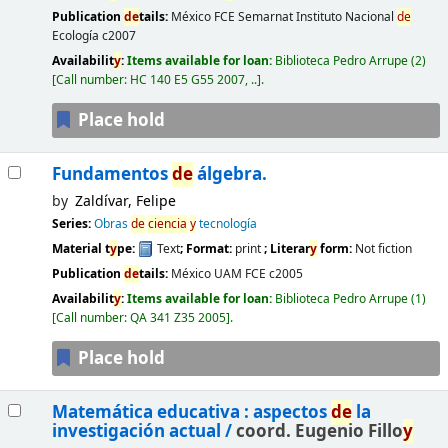
Publication
de
tails:
México
FCE Semarnat Instituto Nacional
de
Ecología
c2007
Availabilit
y
:
Items available for loan:
Biblioteca Pedro Arrupe
(2)
Call number:
HC 140 E5 G55 2007, ..
.
Place hold
Fundamentos
de
álgebra.
by
Zaldívar, Felipe
Series:
Obras
de
ciencia
y
tecnología
Material t
y
pe:
Text
; Format:
print
; Literar
y
form:
Not fiction
Publication
de
tails:
México
UAM FCE
c2005
Availabilit
y
:
Items available for loan:
Biblioteca Pedro Arrupe
(1)
Call number:
QA 341 Z35 2005
.
Place hold
Matemática educativa : aspectos
de
la
investigación actual /
coord. Eugenio Fillo
y