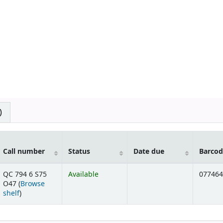
)
Call number
Status
Date due
Barcod
QC 794 6 S75
Available
077464
O47 (
Browse
(Opens below)
shelf
)