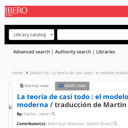
Koha online
Advanced search
Authority search
Libraries
Home
Details for:
La teoría de casi todo :
el modelo estánd
Normal view
MARC view
La teoría de casi todo : el model
moderna /
traducción de Martí
By:
Oerter, robert
Contributor(s):
Manrique Mansour, Martín
[trad.]