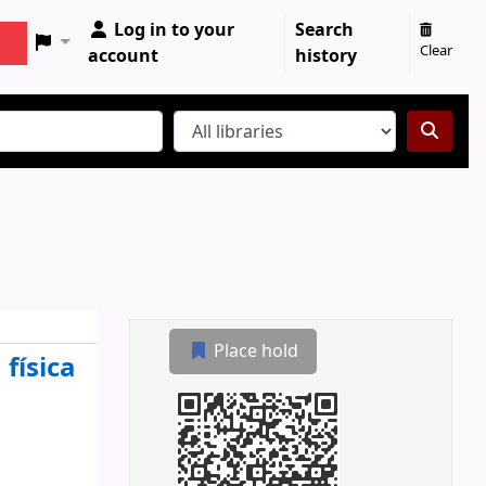
Log in to your
Search
Clear
account
history
Place hold
 física