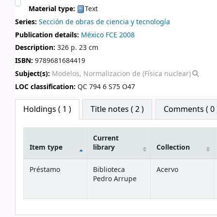
Material type:
Text
Series:
Sección de obras de ciencia y tecnología
Publication details:
México
FCE
2008
Description:
326 p. 23 cm
ISBN:
9789681684419
Subject(s):
Modelos, Normalizacion de (Física nuclear)
LOC classification:
QC 794 6 S75 O47
Star ratings
Holdings
( 1 )
Title notes ( 2 )
Comments ( 0 
Current
Item type
library
Collection
Holdings
Préstamo
Biblioteca
Acervo
Pedro Arrupe