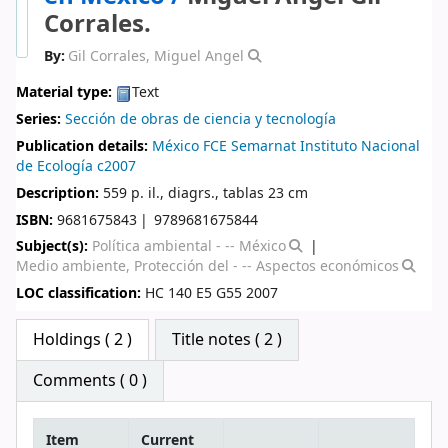
Corrales.
By:
Gil Corrales, Miguel Angel
Material type:
Text
Series:
Sección de obras de ciencia y tecnología
Publication details:
México
FCE
Semarnat
Instituto Nacional
de Ecología
c2007
Description:
559 p. il., diagrs., tablas 23 cm
ISBN:
9681675843
9789681675844
Subject(s):
Política ambiental - -- México
Medio ambiente, Protección del - -- Aspectos económicos
LOC classification:
HC 140 E5 G55 2007
Star ratings
Holdings
( 2 )
Title notes ( 2 )
Comments ( 0 )
Item
Current