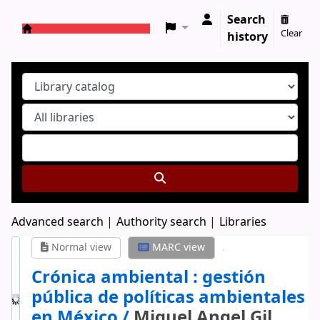
Search
Clear
history
Koha online
Advanced search
Authority search
Libraries
Normal view
MARC view
Crónica ambiental : gestión
pública de políticas ambientales
en México /
Miguel Angel Gil