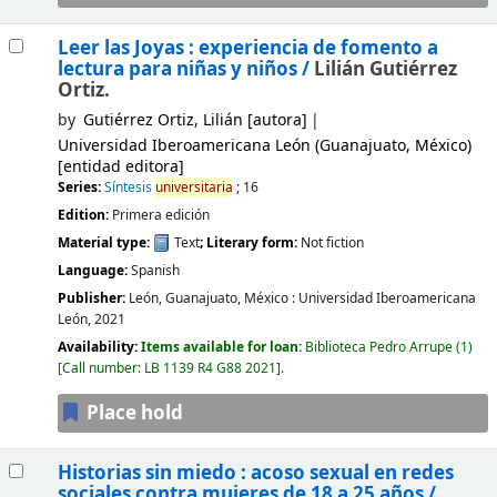
Leer las Joyas : experiencia de fomento a
lectura para niñas y niños /
Lilián Gutiérrez
Ortiz.
by
Gutiérrez Ortiz, Lilián
[autora]
Universidad Iberoamericana León (Guanajuato, México)
[entidad editora]
Series:
Síntesis
universitaria
; 16
Edition:
Primera edición
Material type:
Text
; Literary form:
Not fiction
Language:
Spanish
Publisher:
León, Guanajuato, México :
Universidad Iberoamericana
León,
2021
Availability:
Items available for loan:
Biblioteca Pedro Arrupe
(1)
Call number:
LB 1139 R4 G88 2021
.
Place hold
Historias sin miedo : acoso sexual en redes
sociales contra mujeres de 18 a 25 años /