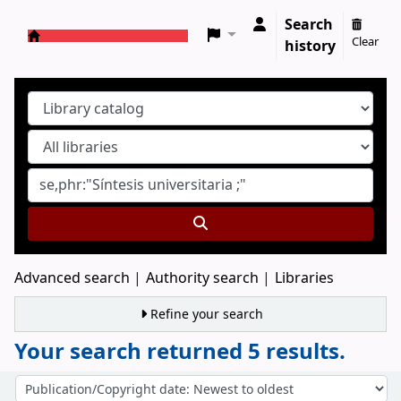
Search
Clear
history
Koha online
Advanced search
Authority search
Libraries
Refine your search
Your search returned 5 results.
Sort
Sort by: