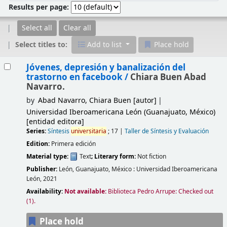
Results per page:
Select all
Clear all
Select titles to:
Add to list
Place hold
Results
Jóvenes, depresión y banalización del
trastorno en facebook /
Chiara Buen Abad
Navarro.
by
Abad Navarro, Chiara Buen
[autor]
Universidad Iberoamericana León (Guanajuato, México)
[entidad editora]
Series:
Síntesis
universitaria
; 17
|
Taller de Síntesis y Evaluación
Edition:
Primera edición
Material type:
Text
; Literary form:
Not fiction
Publisher:
León, Guanajuato, México :
Universidad Iberoamericana
León,
2021
Availability:
Not available:
Biblioteca Pedro Arrupe: Checked out
(1).
Place hold