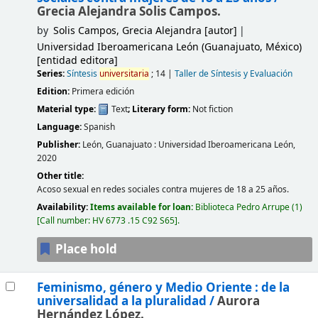
Grecia Alejandra Solis Campos.
by
Solis Campos, Grecia Alejandra
[autor]
Universidad Iberoamericana León (Guanajuato, México)
[entidad editora]
Series:
Síntesis
universitaria
; 14
|
Taller de Síntesis y Evaluación
Edition:
Primera edición
Material type:
Text
; Literary form:
Not fiction
Language:
Spanish
Publisher:
León, Guanajuato :
Universidad Iberoamericana León,
2020
Other title:
Acoso sexual en redes sociales contra mujeres de 18 a 25 años.
Availability:
Items available for loan:
Biblioteca Pedro Arrupe
(1)
Call number:
HV 6773 .15 C92 S65
.
Place hold
Feminismo, género y Medio Oriente : de la
universalidad a la pluralidad /
Aurora
Hernández López.