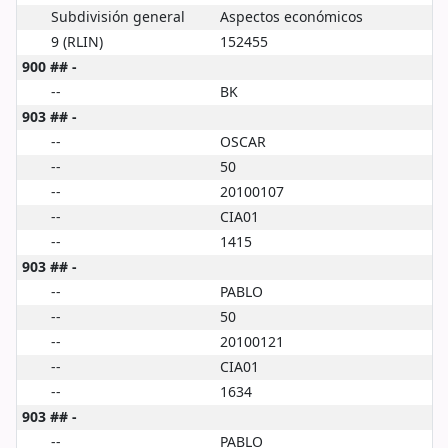
Subdivisión general
Aspectos económicos
9 (RLIN)
152455
900 ## -
--
BK
903 ## -
--
OSCAR
--
50
--
20100107
--
CIA01
--
1415
903 ## -
--
PABLO
--
50
--
20100121
--
CIA01
--
1634
903 ## -
--
PABLO