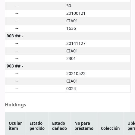
--
50
--
20100121
--
CIA01
--
1636
903 ## -
--
20141127
--
CIA01
--
2301
903 ## -
--
20210522
--
CIA01
--
0024
Holdings
Ocular
Estado
Estado
No para
Ubi
ítem
perdido
dañado
préstamo
Colección
per