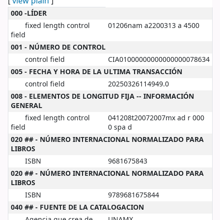
[
view plain
]
MARC details
000 -LÍDER
fixed length control
01206nam a2200313 a 4500
field
001 - NÚMERO DE CONTROL
control field
CIA01000000000000000078634
005 - FECHA Y HORA DE LA ULTIMA TRANSACCIÓN
control field
20250326114949.0
008 - ELEMENTOS DE LONGITUD FIJA -- INFORMACIÓN
GENERAL
fixed length control
041208t20072007mx ad r 000
field
0 spa d
020 ## - NÚMERO INTERNACIONAL NORMALIZADO PARA
LIBROS
ISBN
9681675843
020 ## - NÚMERO INTERNACIONAL NORMALIZADO PARA
LIBROS
ISBN
9789681675844
040 ## - FUENTE DE LA CATALOGACION
Agencia que crea de
UNAMX