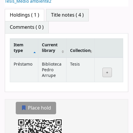
Tesis_Medio ambiente2
Star ratings
Holdings
( 1 )
Title notes ( 4 )
Comments ( 0 )
Item
Current
type
library
Collection
Holdings
Préstamo
Biblioteca
Tesis
Pedro
Arrupe
Place hold