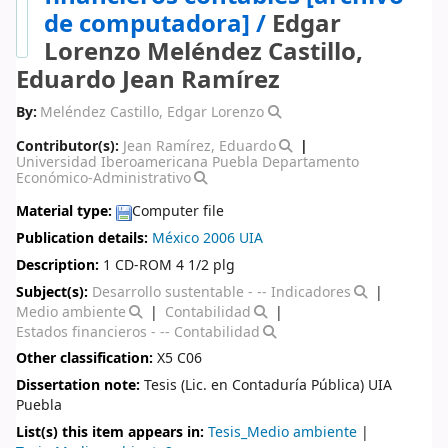
de computadora] /
Edgar
Lorenzo Meléndez Castillo,
Eduardo Jean Ramírez
By:
Meléndez Castillo, Edgar Lorenzo
Contributor(s):
Jean Ramírez, Eduardo
Universidad Iberoamericana Puebla Departamento
Económico-Administrativo
Material type:
Computer file
Publication details:
México
2006
UIA
Description:
1 CD-ROM 4 1/2 plg
Subject(s):
Desarrollo sustentable - -- Indicadores
Medio ambiente
Contabilidad
Estados financieros - -- Contabilidad
Other classification:
X5 C06
Dissertation note:
Tesis (Lic. en Contaduría Pública) UIA
Puebla
List(s) this item appears in:
Tesis_Medio ambiente
|