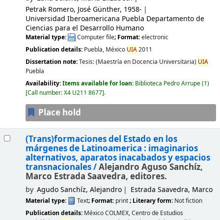
Petrak Romero, José Günther
, 1958-
Universidad Iberoamericana Puebla Departamento de
Ciencias para el Desarrollo Humano
Material type:
Computer file
; Format:
electronic
Publication details:
Puebla, México
UIA
2011
Dissertation note:
Tesis: (Maestría en Docencia Universitaria)
UIA
Puebla
Availability:
Items available for loan:
Biblioteca Pedro Arrupe
(1)
Call number:
X4 U211 8677
.
Place hold
(Trans)formaciones del Estado en los
márgenes de Latinoamerica : imaginarios
alternativos, aparatos inacabados y espacios
transnacionales /
Alejandro Aguso Sanchíz,
Marco Estrada Saavedra, editores.
by
Agudo Sanchíz, Alejandro
Estrada Saavedra, Marco
Material type:
Text
; Format:
print
; Literary form:
Not fiction
Publication details:
México
COLMEX, Centro de Estudios