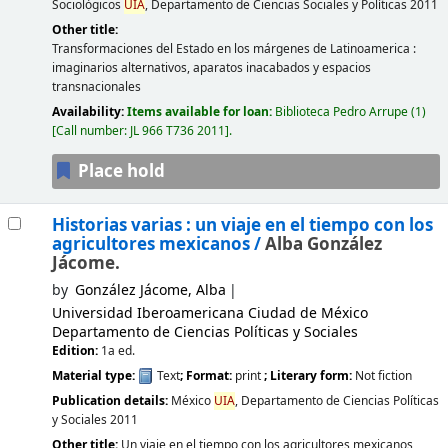
Sociológicos
UIA
, Departamento de Ciencias Sociales y Políticas
2011
Other title:
Transformaciones del Estado en los márgenes de Latinoamerica :
imaginarios alternativos, aparatos inacabados y espacios
transnacionales
Availability:
Items available for loan:
Biblioteca Pedro Arrupe
(1)
Call number:
JL 966 T736 2011
.
Place hold
Historias varias : un viaje en el tiempo con los
agricultores mexicanos /
Alba González
Jácome.
by
González Jácome, Alba
Universidad Iberoamericana Ciudad de México
Departamento de Ciencias Políticas y Sociales
Edition:
1a ed.
Material type:
Text
; Format:
print
; Literary form:
Not fiction
Publication details:
México
UIA
, Departamento de Ciencias Políticas
y Sociales
2011
Other title:
Un viaje en el tiempo con los agricultores mexicanos