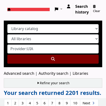
Search
Clear
history
Koha online
Advanced search
Authority search
Libraries
Refine your search
Your search returned 2201 results.
Sort
1
2
3
4
5
6
7
8
9
10
Next