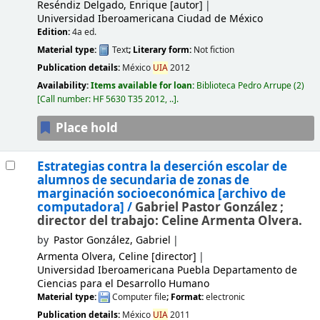
Reséndiz Delgado, Enrique
[autor]
Universidad Iberoamericana Ciudad de México
Edition:
4a ed.
Material type:
Text
; Literary form:
Not fiction
Publication details:
México
UIA
2012
Availability:
Items available for loan:
Biblioteca Pedro Arrupe
(2)
Call number:
HF 5630 T35 2012, ..
.
Place hold
Estrategias contra la deserción escolar de
alumnos de secundaria de zonas de
marginación socioeconómica
[archivo de
computadora] /
Gabriel Pastor González ;
director del trabajo: Celine Armenta Olvera.
by
Pastor González, Gabriel
Armenta Olvera, Celine
[director]
Universidad Iberoamericana Puebla Departamento de
Ciencias para el Desarrollo Humano
Material type:
Computer file
; Format:
electronic
Publication details:
México
UIA
2011