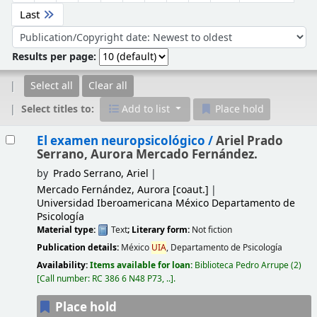
Last
Sort by:
Results per page:
Select all
Clear all
Select titles to:
Add to list
Place hold
Results
El examen neuropsicológico /
Ariel Prado
Serrano, Aurora Mercado Fernández.
by
Prado Serrano, Ariel
Mercado Fernández, Aurora
[coaut.]
Universidad Iberoamericana México Departamento de
Psicología
Material type:
Text
; Literary form:
Not fiction
Publication details:
México
UIA
, Departamento de Psicología
Availability:
Items available for loan:
Biblioteca Pedro Arrupe
(2)
Call number:
RC 386 6 N48 P73, ..
.
Place hold