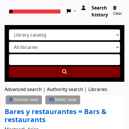
Search
Clear
history
Koha online
Advanced search
Authority search
Libraries
Normal view
MARC view
Bares y restaurantes = Bars &
restaurants