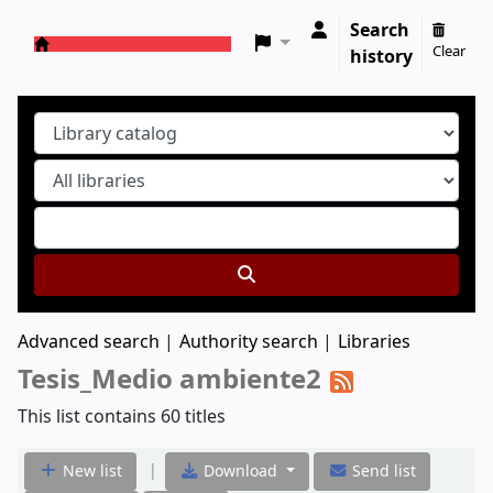
Search
Clear
history
Koha online
Advanced search
Authority search
Libraries
Tesis_Medio ambiente2
This list contains 60 titles
|
New list
Download
Send list