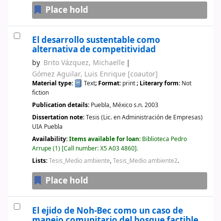
Place hold
El desarrollo sustentable como
alternativa de competitividad
by
Brito Vázquez, Michaelle
Gómez Aguilar, Luis Enrique
[coautor]
Material type:
Text
; Format:
print
; Literary form:
Not
fiction
Publication details:
Puebla, México
s.n.
2003
Dissertation note:
Tesis (Lic. en Administración de Empresas)
UIA Puebla
Availability:
Items available for loan:
Biblioteca Pedro
Arrupe
(1)
Call number:
X5 A03 4860
.
Lists:
Tesis_Medio ambiente
,
Tesis_Medio ambiente2
.
Place hold
El ejido de Noh-Bec como un caso de
manejo comunitario del bosque factible