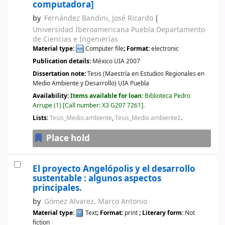
computadora]
by
Fernández Bandini, José Ricardo
Universidad Iberoamericana Puebla Departamento
de Ciencias e Ingenierías
Material type:
Computer file
; Format:
electronic
Publication details:
México
UIA
2007
Dissertation note:
Tesis (Maestría en Estudios Regionales en
Medio Ambiente y Desarrollo) UIA Puebla
Availability:
Items available for loan:
Biblioteca Pedro
Arrupe
(1)
Call number:
X3 G207 7261
.
Lists:
Tesis_Medio ambiente
,
Tesis_Medio ambiente2
.
Place hold
El proyecto Angelópolis y el desarrollo
sustentable : algunos aspectos
principales.
by
Gómez Alvarez, Marco Antonio
Material type:
Text
; Format:
print
; Literary form:
Not
fiction