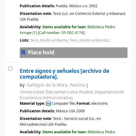
Publication details:
Puebla, México
s.n.
2002
Dissertation note:
Tesis (Lic. en Comercio Exterior y Aduanas)
UIA Puebla
Availability:
Items available for loan:
Biblioteca Pedro
Arrupe
(1)
Call number:
X5 O02 4174
.
Lists:
Tesis_Medio ambiente
,
Tesis_Medio ambiente2
.
Place hold
Entre signos y señuelos
[archivo de
computadora].
by
Gallegos de la Mora, Paulina
Universidad Iberoamericana Puebla Departamento
Económico-Administrativo
Material type:
Computer file
; Format:
electronic
Publication details:
México
UIA
2008
Dissertation note:
Tesis : Servicio social (Lic. en
Mercadotecnia) UIA Puebla.
Availability:
Items available for loan:
Biblioteca Pedro