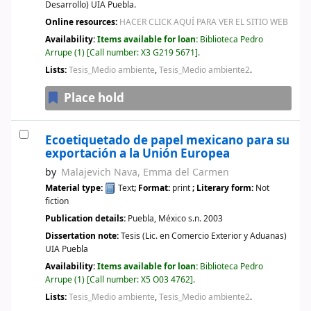
Desarrollo) UIA Puebla.
Online resources:
HACER CLICK AQUÍ PARA VER EL SITIO WEB
Availability:
Items available for loan:
Biblioteca Pedro
Arrupe
(1)
Call number:
X3 G219 5671
.
Lists:
Tesis_Medio ambiente
,
Tesis_Medio ambiente2
.
Place hold
Ecoetiquetado de papel mexicano para su
exportación a la Unión Europea
by
Malajevich Nava, Emma del Carmen
Material type:
Text
; Format:
print
; Literary form:
Not
fiction
Publication details:
Puebla, México
s.n.
2003
Dissertation note:
Tesis (Lic. en Comercio Exterior y Aduanas)
UIA Puebla
Availability:
Items available for loan:
Biblioteca Pedro
Arrupe
(1)
Call number:
X5 O03 4762
.
Lists:
Tesis_Medio ambiente
,
Tesis_Medio ambiente2
.