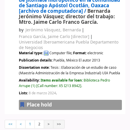
de jitomate hidropónico en la comunidad
de Santiago Apóstol Ocotlán, Oaxaca
[archivo de computadora] /
Bernarda
Jerónimo Vásquez; director del trabajo:
Mtro. Jaime Carlo Franco García.
by
Jerónimo Vásquez, Bernarda
Franco García, Jaime Carlo
[director]
Universidad Iberoamericana Puebla Departamento
de Negocios
Material type:
Computer file
; Format:
electronic
Publication details:
Puebla, México
El autor
2013
Dissertation note:
Tesis : Elaboración de un estudio de caso
(Maestría Administración de la Empresa Industrial) UIA Puebla
Availability:
Items available for loan:
Biblioteca Pedro
Arrupe
(1)
Call number:
X5 I213 8942
.
Lists:
8 de marzo 2024
.
Place hold
<<
<
1
2
>
>>