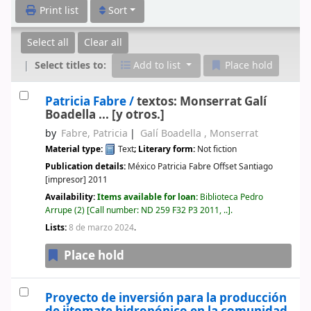
Print list
Sort
Select all
Clear all
Select titles to:
Add to list
Place hold
Patricia Fabre /
textos: Monserrat Galí
Boadella ... [y otros.]
by
Fabre, Patricia
Galí Boadella , Monserrat
Material type:
Text
; Literary form:
Not fiction
Publication details:
México
Patricia Fabre Offset Santiago
[impresor]
2011
Availability:
Items available for loan:
Biblioteca Pedro
Arrupe
(2)
Call number:
ND 259 F32 P3 2011, ..
.
Lists:
8 de marzo 2024
.
Place hold
Proyecto de inversión para la producción