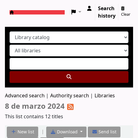
Search
Clear
history
Koha online
Advanced search
Authority search
Libraries
8 de marzo 2024
This list contains 12 titles
|
New list
Download
Send list