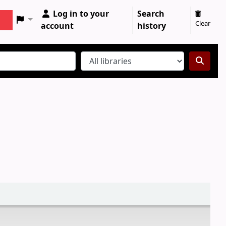
Log in to your
Search
Clear
account
history