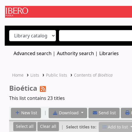
Koha online
Advanced search
Authority search
Libraries
Home
Lists
Public lists
Contents of
Bioética
Bioética
This list contains 23 titles
|
New list
Download
Send list
P
Select all
Clear all
Select titles to:
Add to list