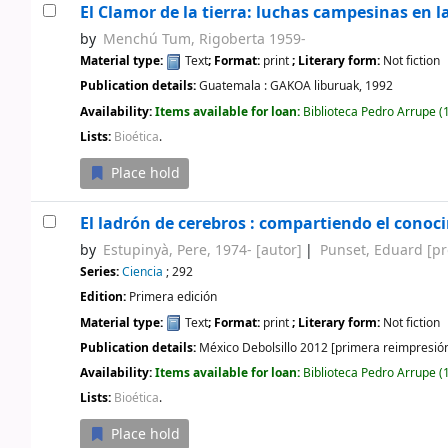
El Clamor de la tierra: luchas campesinas en l
by
Menchú Tum, Rigoberta 1959-
Material type:
Text
; Format:
print
; Literary form:
Not fiction
Publication details:
Guatemala :
GAKOA liburuak,
1992
Availability:
Items available for loan:
Biblioteca Pedro Arrupe
(1
Lists:
Bioética
.
Place hold
El ladrón de cerebros : compartiendo el conoci
by
Estupinyà, Pere
, 1974-
[autor]
Punset, Eduard
[pr
Series:
Ciencia
; 292
Edition:
Primera edición
Material type:
Text
; Format:
print
; Literary form:
Not fiction
Publication details:
México
Debolsillo
2012 [primera reimpresió
Availability:
Items available for loan:
Biblioteca Pedro Arrupe
(1
Lists:
Bioética
.
Place hold