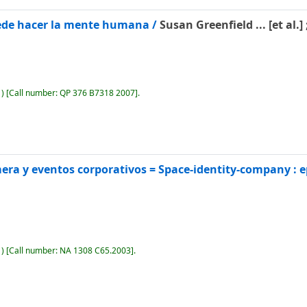
uede hacer la mente humana /
Susan Greenfield ... [et al.
)
Call number:
QP 376 B7318 2007
.
mera y eventos corporativos = Space-identity-company : 
)
Call number:
NA 1308 C65.2003
.