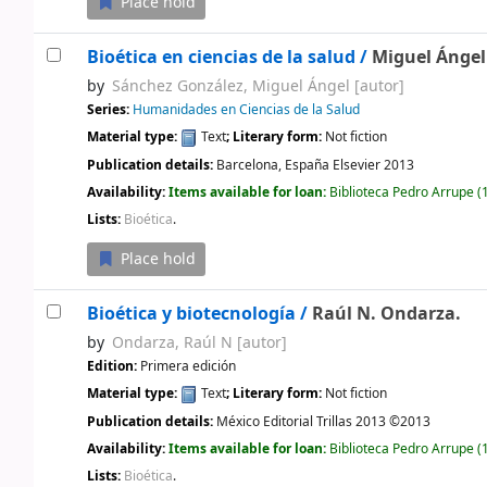
Place hold
Bioética en ciencias de la salud /
Miguel Ángel
by
Sánchez González, Miguel Ángel
[autor]
Series:
Humanidades en Ciencias de la Salud
Material type:
Text
; Literary form:
Not fiction
Publication details:
Barcelona, España
Elsevier
2013
Availability:
Items available for loan:
Biblioteca Pedro Arrupe
(1
Lists:
Bioética
.
Place hold
Bioética y biotecnología /
Raúl N. Ondarza.
by
Ondarza, Raúl N
[autor]
Edition:
Primera edición
Material type:
Text
; Literary form:
Not fiction
Publication details:
México
Editorial Trillas
2013 ©2013
Availability:
Items available for loan:
Biblioteca Pedro Arrupe
(1
Lists:
Bioética
.