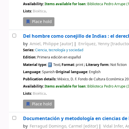
Availability:
Items available for loan:
Biblioteca Pedro Arrupe
(1
Lists:
Bioética
.
Place hold
Del hombre como conejillo de Indias : el der
by
Amiel, Philippe
[autor]
Enríquez, Yenny
[traducto
Series:
Ciencia, tecnología y sociedad
Edition:
Primera edición en español
Material type:
Text
; Format:
print
; Literary form:
Not fiction
Language:
Spanish
Original language:
English
Publication details:
México, D. F.
Fondo de Cultura Económica
20
Availability:
Items available for loan:
Biblioteca Pedro Arrupe
(3
Lists:
Bioética
.
Place hold
Documentación y metodología en ciencias de 
by
Ferragud Domingo, Carmel
[editor]
Vidal Infer, 