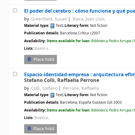
El poder del cerebro : cómo funciona y qué p
by
Greenfield, Susan
Riera, Joan Lluís
Material type:
Text
; Literary form:
Not fiction
Publication details:
Barcelona
Crítica
c2007
Availability:
Items available for loan:
Biblioteca Pedro Arrupe
(1
Lists:
Bioética
.
Place hold
Espacio-identidad-empresa : arquitectura efí
Stefano Colli, Raffaella Perrone
by
Colli, Stefano
Perrone, Raffaella
Material type:
Text
; Literary form:
Not fiction
Publication details:
Barcelona, España
Gustavo Gili
2003
Availability:
Items available for loan:
Biblioteca Pedro Arrupe
(1
Lists:
Bioética
.
Place hold