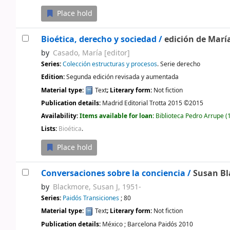
Place hold
Bioética, derecho y sociedad /
edición de Marí
by
Casado, María
[editor]
Series:
Colección estructuras y procesos
. Serie derecho
Edition:
Segunda edición revisada y aumentada
Material type:
Text
; Literary form:
Not fiction
Publication details:
Madrid
Editorial Trotta
2015 ©2015
Availability:
Items available for loan:
Biblioteca Pedro Arrupe
(1
Lists:
Bioética
.
Place hold
Conversaciones sobre la conciencia /
Susan Bl
by
Blackmore, Susan J
, 1951-
Series:
Paidós Transiciones
; 80
Material type:
Text
; Literary form:
Not fiction
Publication details:
México ; Barcelona
Paidós
2010