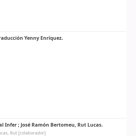
traducción Yenny Enríquez.
al Infer ; José Ramón Bertomeu, Rut Lucas.
ucas, Rut
[colaborador]