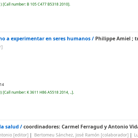
)
Call number:
B 105 C477 B5318 2010
.
echo a experimentar en seres humanos /
Philippe Amiel ; 
r]
14
)
Call number:
K 3611 H86 A5518 2014, ..
.
la salud /
coordinadores: Carmel Ferragud y Antonio Vid
Antonio
[editor]
Bertomeu Sánchez, José Ramón
[colaborador]
L