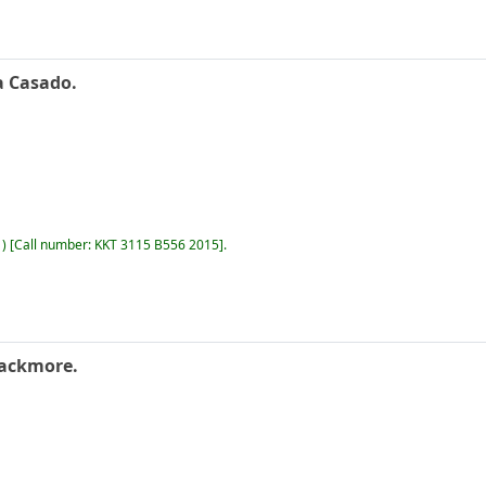
a Casado.
)
Call number:
KKT 3115 B556 2015
.
ackmore.