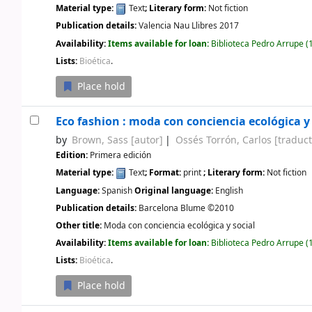
Material type:
Text
; Literary form:
Not fiction
Publication details:
Valencia
Nau Llibres
2017
Availability:
Items available for loan:
Biblioteca Pedro Arrupe
(1
Lists:
Bioética
.
Place hold
Eco fashion : moda con conciencia ecológica y 
by
Brown, Sass
[autor]
Ossés Torrón, Carlos
[traduct
Edition:
Primera edición
Material type:
Text
; Format:
print
; Literary form:
Not fiction
Language:
Spanish
Original language:
English
Publication details:
Barcelona
Blume
©2010
Other title:
Moda con conciencia ecológica y social
Availability:
Items available for loan:
Biblioteca Pedro Arrupe
(1
Lists:
Bioética
.
Place hold