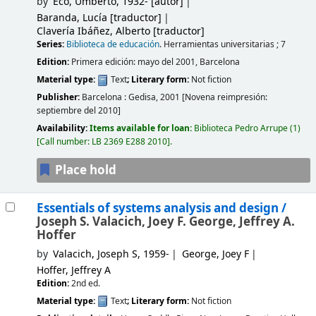
by
Eco, Umberto
, 1932-
[autor]
Baranda, Lucía
[traductor]
Clavería Ibáñez, Alberto
[traductor]
Series:
Biblioteca de educación
. Herramientas universitarias ; 7
Edition:
Primera edición: mayo del 2001, Barcelona
Material type:
Text
; Literary form:
Not fiction
Publisher:
Barcelona :
Gedisa,
2001
[Novena reimpresión:
septiembre del 2010]
Availability:
Items available for loan:
Biblioteca Pedro Arrupe
(1)
Call number:
LB 2369 E288 2010
.
Place hold
Essentials of systems analysis and design /
Joseph S. Valacich, Joey F. George, Jeffrey A.
Hoffer
by
Valacich, Joseph S
, 1959-
George, Joey F
Hoffer, Jeffrey A
Edition:
2nd ed.
Material type:
Text
; Literary form:
Not fiction