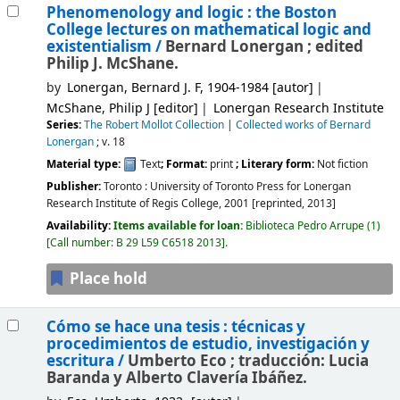
Phenomenology and logic : the Boston
College lectures on mathematical logic and
existentialism /
Bernard Lonergan ; edited
Philip J. McShane.
by
Lonergan, Bernard J. F
, 1904-1984
[autor]
McShane, Philip J
[editor]
Lonergan Research Institute
Series:
The Robert Mollot Collection
|
Collected works of Bernard
Lonergan
; v. 18
Material type:
Text
; Format:
print
; Literary form:
Not fiction
Publisher:
Toronto :
University of Toronto Press for Lonergan
Research Institute of Regis College,
2001
[reprinted, 2013]
Availability:
Items available for loan:
Biblioteca Pedro Arrupe
(1)
Call number:
B 29 L59 C6518 2013
.
Place hold
Cómo se hace una tesis : técnicas y
procedimientos de estudio, investigación y
escritura /
Umberto Eco ; traducción: Lucia
Baranda y Alberto Clavería Ibáñez.