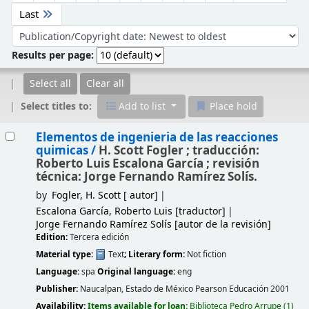
Last
Sort by:
Results per page:
Select all
Clear all
Select titles to:
Add to list
Place hold
Results
Elementos de ingenieria de las reacciones
quimicas /
H. Scott Fogler ; traducción:
Roberto Luis Escalona García ; revisión
técnica: Jorge Fernando Ramírez Solís.
by
Fogler, H. Scott
[ autor]
Escalona García, Roberto Luis
[traductor]
Jorge Fernando Ramírez Solís
[autor de la revisión]
Edition:
Tercera edición
Material type:
Text
; Literary form:
Not fiction
Language:
spa
Original language:
eng
Publisher:
Naucalpan, Estado de México
Pearson Educación
2001
Availability:
Items available for loan:
Biblioteca Pedro Arrupe
(1)