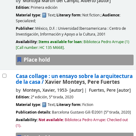
by
Montoya Martín del Campo, Alberto
[autor]
Edition:
Primera edición
Material type:
Text
; Literary form:
Not fiction
; Audience:
Specialized;
Publisher:
México, D.F. :
Universidad Iberoamericana :
Centro de
Investigación, Información y Apoyo a la Cultura,
2001
Availability:
Items available for loan:
Biblioteca Pedro Arrupe
(1)
Call number:
HC 135 M668
.
Place hold
Casa collage : un ensayo sobre la arquitectura
de la casa /
Xavier Monteys, Pere Fuertes
by
Monteys, Xavier
, 1953-
[autor]
Fuertes, Pere
[autor]
Edition:
2ª edición, 5ª tirada, 2020
Material type:
Text
; Literary form:
Fiction
Publication details:
Barcelona
Gustavo Gili
©2001 [5ª tirada, 2020]
Availability:
Not available:
Biblioteca Pedro Arrupe: Checked out
(1).