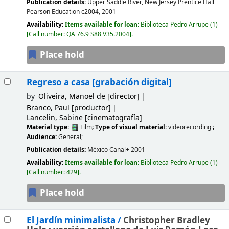
Publication details:
Upper Saddle River, New Jersey
Prentice Hall
Pearson Education
c2004, 2001
Availability:
Items available for loan:
Biblioteca Pedro Arrupe
(1)
Call number:
QA 76.9 S88 V35.2004
.
Place hold
Regreso a casa
[grabación digital]
by
Oliveira, Manoel de
[director]
Branco, Paul
[productor]
Lancelin, Sabine
[cinematografía]
Material type:
Film
; Type of visual material:
videorecording
;
Audience:
General;
Publication details:
México
Canal+
2001
Availability:
Items available for loan:
Biblioteca Pedro Arrupe
(1)
Call number:
429
.
Place hold
El Jardín minimalista /
Christopher Bradley