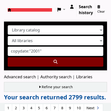
Search
Clear
history
Koha online
Advanced search
Authority search
Libraries
Refine your search
Your search returned 2799 results.
Sort
1
2
3
4
5
6
7
8
9
10
Next