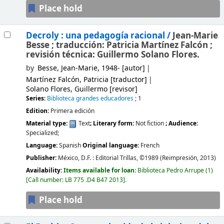
Place hold
Decroly : una pedagogía racional /
Jean-Marie
Besse ; traducción: Patricia Martínez Falcón ;
revisión técnica: Guillermo Solano Flores.
by
Besse, Jean-Marie
, 1948-
[autor]
Martínez Falcón, Patricia
[traductor]
Solano Flores, Guillermo
[revisor]
Series:
Biblioteca grandes educadores
; 1
Edition:
Primera edición
Material type:
Text
; Literary form:
Not fiction
; Audience:
Specialized;
Language:
Spanish
Original language:
French
Publisher:
México, D.F. :
Editorial Trillas,
©1989
(Reimpresión, 2013)
Availability:
Items available for loan:
Biblioteca Pedro Arrupe
(1)
Call number:
LB 775 .D4 B47 2013
.
Place hold