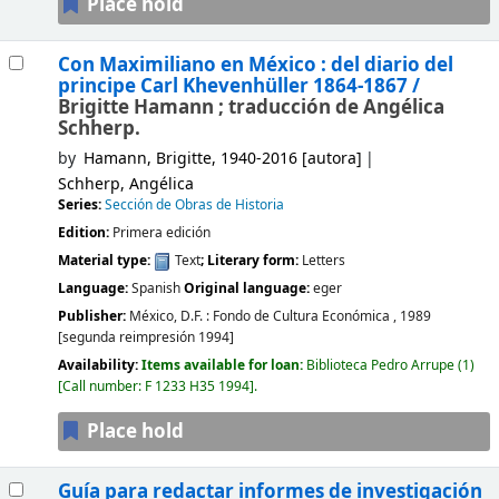
Place hold
Con Maximiliano en México : del diario del
principe Carl Khevenhüller 1864-1867 /
Brigitte Hamann ; traducción de Angélica
Schherp.
by
Hamann, Brigitte
, 1940-2016
[autora]
Schherp, Angélica
Series:
Sección de Obras de Historia
Edition:
Primera edición
Material type:
Text
; Literary form:
Letters
Language:
Spanish
Original language:
eger
Publisher:
México, D.F. :
Fondo de Cultura Económica ,
1989
[segunda reimpresión 1994]
Availability:
Items available for loan:
Biblioteca Pedro Arrupe
(1)
Call number:
F 1233 H35 1994
.
Place hold
Guía para redactar informes de investigación