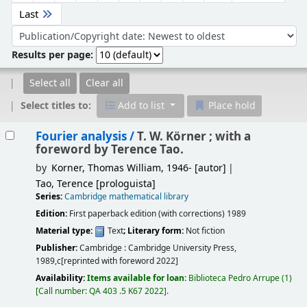
Last
Sort by:
Results per page:
Select all
Clear all
Select titles to:
Add to list
Place hold
Results
Fourier analysis /
T. W. Körner ; with a
foreword by Terence Tao.
by
Korner, Thomas William
, 1946-
[autor]
Tao, Terence
[prologuista]
Series:
Cambridge mathematical library
Edition:
First paperback edition (with corrections) 1989
Material type:
Text
; Literary form:
Not fiction
Publisher:
Cambridge :
Cambridge University Press,
1989,c[reprinted with foreword 2022]
Availability:
Items available for loan:
Biblioteca Pedro Arrupe
(1)
Call number:
QA 403 .5 K67 2022
.