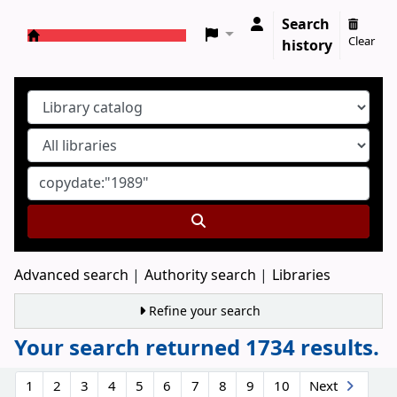
Search
Clear
history
Koha online
Advanced search
Authority search
Libraries
Refine your search
Your search returned 1734 results.
Sort
1
2
3
4
5
6
7
8
9
10
Next