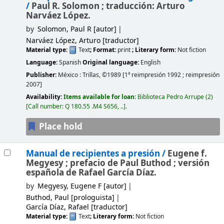
/
Paul R. Solomon ; traducción: Arturo
Narváez López.
by
Solomon, Paul R
[autor]
Narváez López, Arturo
[traductor]
Material type:
Text
; Format:
print
; Literary form:
Not fiction
Language:
Spanish
Original language:
English
Publisher:
México :
Trillas,
©1989
[1ª reimpresión 1992 ; reimpresión
2007]
Availability:
Items available for loan:
Biblioteca Pedro Arrupe
(2)
Call number:
Q 180.55 .M4 S656, ..
.
Place hold
Manual de recipientes a presión /
Eugene f.
Megyesy ; prefacio de Paul Buthod ; versión
española de Rafael García Díaz.
by
Megyesy, Eugene F
[autor]
Buthod, Paul
[prologuista]
García Díaz, Rafael
[traductor]
Material type:
Text
; Literary form:
Not fiction