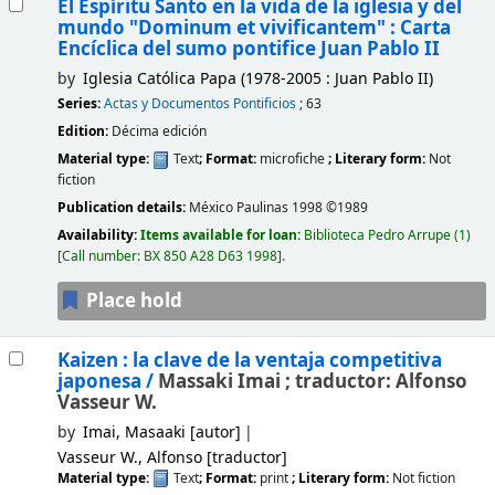
El Espíritu Santo en la vida de la iglesia y del
mundo "Dominum et vivificantem" : Carta
Encíclica del sumo pontifice Juan Pablo II
by
Iglesia Católica Papa (1978-2005 : Juan Pablo II)
Series:
Actas y Documentos Pontificios
; 63
Edition:
Décima edición
Material type:
Text
; Format:
microfiche
; Literary form:
Not
fiction
Publication details:
México
Paulinas
1998 ©1989
Availability:
Items available for loan:
Biblioteca Pedro Arrupe
(1)
Call number:
BX 850 A28 D63 1998
.
Place hold
Kaizen : la clave de la ventaja competitiva
japonesa /
Massaki Imai ; traductor: Alfonso
Vasseur W.
by
Imai, Masaaki
[autor]
Vasseur W., Alfonso
[traductor]
Material type:
Text
; Format:
print
; Literary form:
Not fiction