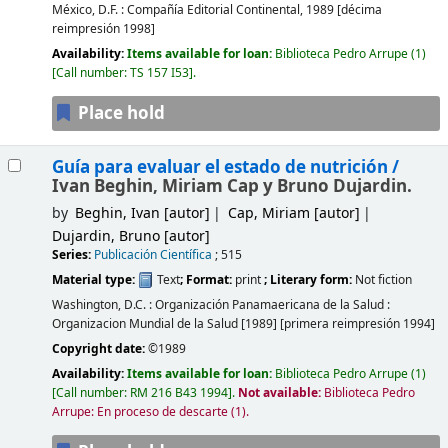
México, D.F. :
Compañía Editorial Continental,
1989
[décima
reimpresión 1998]
Availability:
Items available for loan:
Biblioteca Pedro Arrupe
(1)
Call number:
TS 157 I53
.
Place hold
Guía para evaluar el estado de nutrición /
Ivan Beghin, Miriam Cap y Bruno Dujardin.
by
Beghin, Ivan
[autor]
Cap, Miriam
[autor]
Dujardin, Bruno
[autor]
Series:
Publicación Científica
; 515
Material type:
Text
; Format:
print
; Literary form:
Not fiction
Washington, D.C. :
Organización Panamaericana de la Salud :
Organizacion Mundial de la Salud
[1989]
[primera reimpresión 1994]
Copyright date:
©1989
Availability:
Items available for loan:
Biblioteca Pedro Arrupe
(1)
Call number:
RM 216 B43 1994
.
Not available:
Biblioteca Pedro
Arrupe: En proceso de descarte
(1).