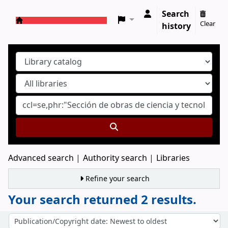
Search
Clear
history
Koha online
Advanced search
Authority search
Libraries
Refine your search
Your search returned 2 results.
Sort
Sort by: