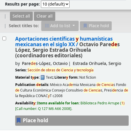
Results per page:
Select all
Clear all
Select titles to:
Add to list
Place hold
Results
Aportaciones científicas
y
humanísticas
mexicanas en el siglo XX /
Octavio Pare
de
s
López, Sergio Estrada Orihuela
(coordinadores editoriales)
by
Pare
de
s-López, Octavio
Estrada Orihuela, Sergio
Series:
Sección
de
obras
de
Ciencia
y
tecnología
Material t
y
pe:
Text
; Literar
y
form:
Not fiction
Publication
de
tails:
México
Aca
de
mia Mexicana
de
Ciencia
s Fondo
de
Cultura Económica Consejo Consultivo
de
Ciencia
s, Presi
de
ncia
de
la República CONAC
y
T
c2008
Availabilit
y
:
Items available for loan:
Biblioteca Pedro Arrupe
(
1)
Call number:
Q 127 M6 A66 2008
.
Place hold