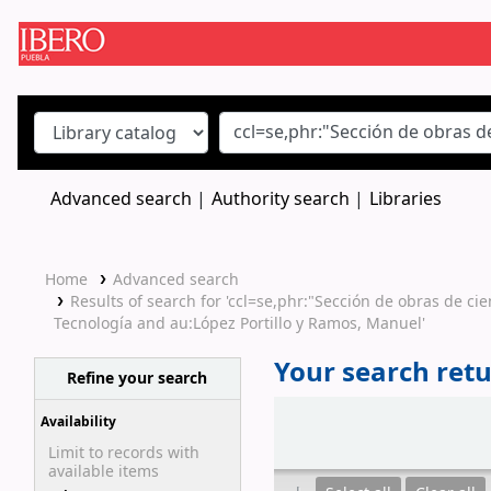
Koha online
Advanced search
Authority search
Libraries
Home
Advanced search
Results of search for 'ccl=se,phr:"Sección de obras de c
Tecnología and au:López Portillo y Ramos, Manuel'
Your search retu
Refine your search
Sort
Availability
Limit to records with
available items