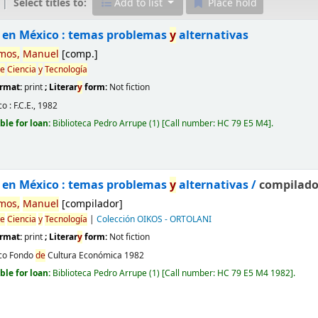
Select titles to:
Add to list
Place hold
 en México : temas problemas
y
alternativas
mos,
Manuel
[comp.]
e
Ciencia
y
Tecnología
ormat:
print
; Literar
y
form:
Not fiction
o :
F.C.E.,
1982
ble for loan:
Biblioteca Pedro Arrupe
(1)
Call number:
HC 79 E5 M4
.
 en México : temas problemas
y
alternativas /
compilado
mos,
Manuel
[compilador]
e
Ciencia
y
Tecnología
|
Colección OIKOS - ORTOLANI
ormat:
print
; Literar
y
form:
Not fiction
co
Fondo
de
Cultura Económica
1982
ble for loan:
Biblioteca Pedro Arrupe
(1)
Call number:
HC 79 E5 M4 1982
.