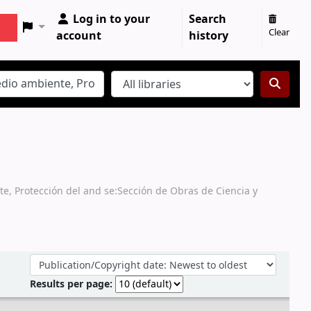
Log in to your
Search
Clear
account
history
te, Protección del and se:Sección de Obras de Ciencia y
Sort by:
Results per page: