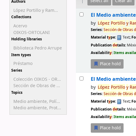
Select all
Clear all
Authors
López Portillo y Ram...
Results
El Medio ambiente
Collections
by
López
Portillo
y
Ra
Acervo
Series:
Sección
de
Obras
d
OIKOS-ORTOLANI
Material t
y
pe:
Text
; F
Holding libraries
Publication
de
tails:
Méxic
Biblioteca Pedro Arrupe
Availabilit
y
:
Items availa
Item types
Préstamo
Place hold
Series
El Medio ambiente
Colección OIKOS - OR...
Sección de Obras de ...
by
López
Portillo
y
Ra
Topics
Series:
Sección
de
Obras
d
Medio ambiente, Polí...
Material t
y
pe:
Text
; F
Medio ambiente, Prot...
Publication
de
tails:
Méxi
Availabilit
y
:
Items availa
Place hold