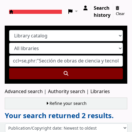
Search
Clear
history
Koha online
Advanced search
Authority search
Libraries
Refine your search
Your search returned 2 results.
Sort
Sort by: