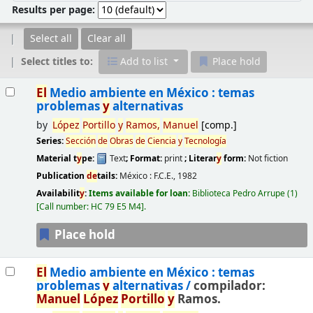
Results per page:
Select all
Clear all
Select titles to:
Add to list
Place hold
Results
El
Medio ambiente en México : temas
problemas
y
alternativas
by
López
Portillo
y
Ramos,
Manu
el
[comp.]
Series:
Sección
de
Obras
de
Ciencia
y
Tecnología
Material t
y
pe:
Text
; Format:
print
; Literar
y
form:
Not fiction
Publication
de
tails:
México :
F.C.E.,
1982
Availabilit
y
:
Items available for loan:
Biblioteca Pedro Arrupe
(1)
Call number:
HC 79 E5 M4
.
Place hold
El
Medio ambiente en México : temas
problemas
y
alternativas /
compilador:
Manu
el
López
Portillo
y
Ramos.