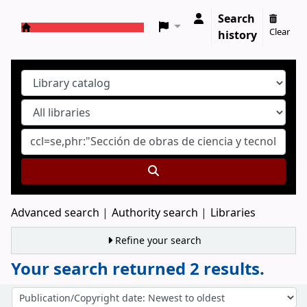
Search
Clear
history
Koha online
Advanced search
Authority search
Libraries
Refine your search
Your search returned 2 results.
Sort
Sort by: