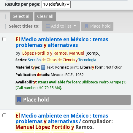
Results per page:
Select all
Clear all
Select titles to:
Add to list
Place hold
Results
El
Medio ambiente en México : temas
problemas
y
alternativas
by
López
Portillo
y
Ramos,
Manu
el
[comp.]
Series:
Sección
de
Obras
de
Ciencia
y
Tecnología
Material t
y
pe:
Text
; Format:
print
; Literar
y
form:
Not fiction
Publication
de
tails:
México :
F.C.E.,
1982
Availabilit
y
:
Items available for loan:
Biblioteca Pedro Arrupe
(1)
Call number:
HC 79 E5 M4
.
Place hold
El
Medio ambiente en México : temas
problemas
y
alternativas /
compilador:
Manu
el
López
Portillo
y
Ramos.