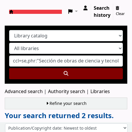
Search
Clear
history
Koha online
Advanced search
Authority search
Libraries
Refine your search
Your search returned 2 results.
Sort
Sort by: