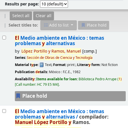
Results per page:
Select all
Clear all
Select titles to:
Add to list
Place hold
Results
El
Medio ambiente en México : temas
problemas
y
alternativas
by
López
Portillo
y
Ramos,
Manu
el
[comp.]
Series:
Sección
de
Obras
de
Ciencia
y
Tecnología
Material t
y
pe:
Text
; Format:
print
; Literar
y
form:
Not fiction
Publication
de
tails:
México :
F.C.E.,
1982
Availabilit
y
:
Items available for loan:
Biblioteca Pedro Arrupe
(
1)
Call number:
HC 79 E5 M4
.
Place hold
El
Medio ambiente en México : temas
problemas
y
alternativas /
compilador:
Manu
el
López
Portillo
y
Ramos.