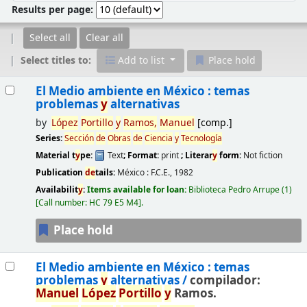
Results per page:
Select all
Clear all
Select titles to:
Add to list
Place hold
Results
El Medio ambiente en México : temas
problemas
y
alternativas
by
López
Portillo
y
Ramos,
Manuel
[comp.]
Series:
Sección
de
Obras
de
Ciencia
y
Tecnología
Material t
y
pe:
Text
; Format:
print
; Literar
y
form:
Not fiction
Publication
de
tails:
México :
F.C.E.,
1982
Availabilit
y
:
Items available for loan:
Biblioteca Pedro Arrupe
(1)
Call number:
HC 79 E5 M4
.
Place hold
El Medio ambiente en México : temas
problemas
y
alternativas /
compilador:
Manuel
López
Portillo
y
Ramos.