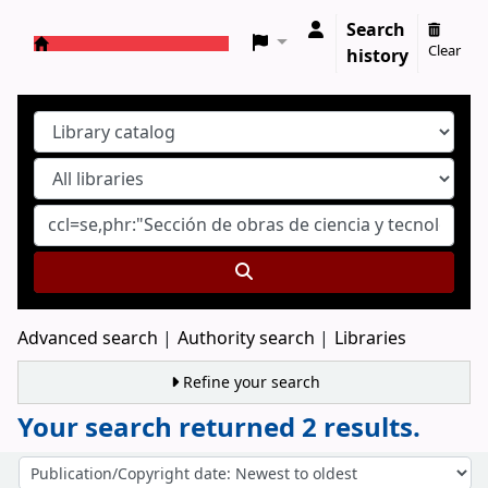
Search
Clear
history
Koha online
Advanced search
Authority search
Libraries
Refine your search
Your search returned 2 results.
Sort
Sort by: