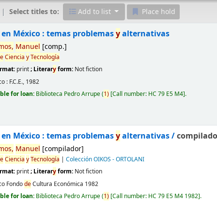
Select titles to:
Add to list
Place hold
 en México : temas problemas
y
alternativas
mos,
Manuel
[comp.]
e
Ciencia
y
Tecnología
ormat:
print
; Literar
y
form:
Not fiction
o :
F.C.E.,
1982
ble for loan:
Biblioteca Pedro Arrupe
(
1)
Call number:
HC 79 E5 M4
.
 en México : temas problemas
y
alternativas /
compilado
mos,
Manuel
[compilador]
e
Ciencia
y
Tecnología
|
Colección OIKOS - ORTOLANI
ormat:
print
; Literar
y
form:
Not fiction
co
Fondo
de
Cultura Económica
1982
ble for loan:
Biblioteca Pedro Arrupe
(
1)
Call number:
HC 79 E5 M4 1982
.