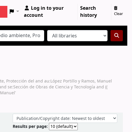
Log in to your
Search
Clear
account
history
te, Protección del and au:López Portillo y Ramos, Manuel
and se:Sección de Obras de Ciencia y Tecnología and ((
, Manuel'
Sort by:
Results per page: