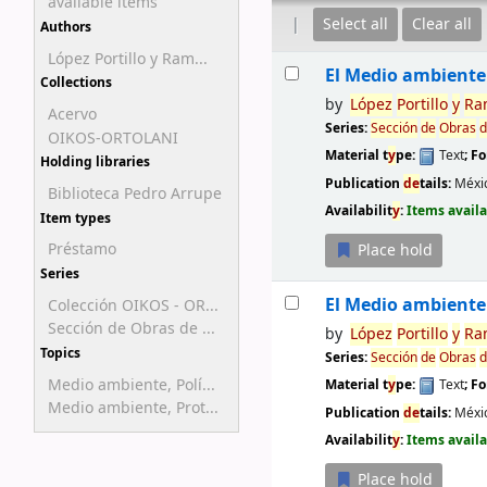
available items
Select all
Clear all
Authors
López Portillo y Ram...
Results
El Medio ambiente
Collections
by
López
Portillo
y
Ra
Acervo
Series:
Sección
de
Obras
d
OIKOS-ORTOLANI
Material t
y
pe:
Text
; F
Holding libraries
Publication
de
tails:
Méxic
Biblioteca Pedro Arrupe
Availabilit
y
:
Items availa
Item types
Préstamo
Place hold
Series
El Medio ambiente
Colección OIKOS - OR...
Sección de Obras de ...
by
López
Portillo
y
Ra
Topics
Series:
Sección
de
Obras
d
Medio ambiente, Polí...
Material t
y
pe:
Text
; F
Medio ambiente, Prot...
Publication
de
tails:
Méxi
Availabilit
y
:
Items availa
Place hold