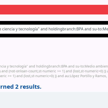
iencia y tecnología" and holdingbranch:BPA and su-to:Medio ambien
 and (not-onloan-count,st-numeric >= 1) and (lost,st-numeric=0) )) 
ric >= 1) and (lost,st-numeric=0) )) and au:López Portillo y Ramos
rned 2 results.