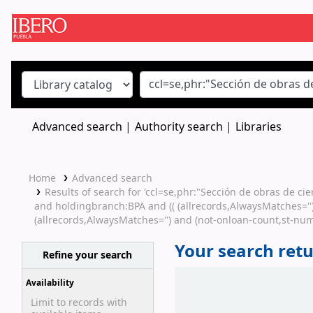
Koha online
Advanced search
Authority search
Libraries
Home
Advanced search
Results of search for 'ccl=se,phr:"Sección de obras de c
and holdingbranch:BPA and (( (allrecords,AlwaysMatches='')
(allrecords,AlwaysMatches='') and (not-onloan-count,st-nume
Your search retu
Refine your search
Sort
Availability
Limit to records with