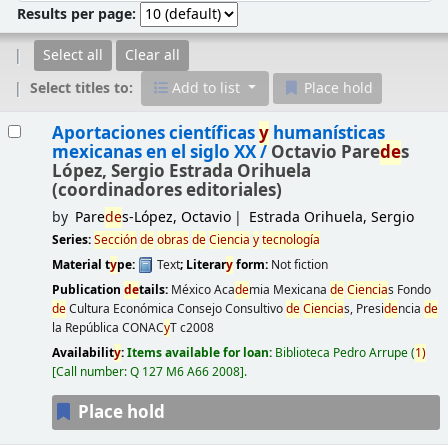
Results per page:
Select all
Clear all
Select titles to:
Add to list
Place hold
Results
Aportaciones científicas
y
humanísticas
mexicanas en el siglo XX /
Octavio Pare
de
s
López, Sergio Estrada Orihuela
(coordinadores editoriales)
by
Pare
de
s-López, Octavio
Estrada Orihuela, Sergio
Series:
Sección
de
obras
de
Ciencia
y
tecnología
Material t
y
pe:
Text
; Literar
y
form:
Not fiction
Publication
de
tails:
México
Aca
de
mia Mexicana
de
Ciencia
s Fondo
de
Cultura Económica Consejo Consultivo
de
Ciencia
s, Presi
de
ncia
de
la República CONAC
y
T
c2008
Availabilit
y
:
Items available for loan:
Biblioteca Pedro Arrupe
(
1)
Call number:
Q 127 M6 A66 2008
.
Place hold