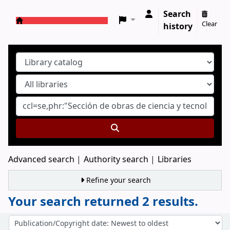
Search
Clear
history
Koha online
Advanced search
Authority search
Libraries
Refine your search
Your search returned 2 results.
Sort
Sort by: