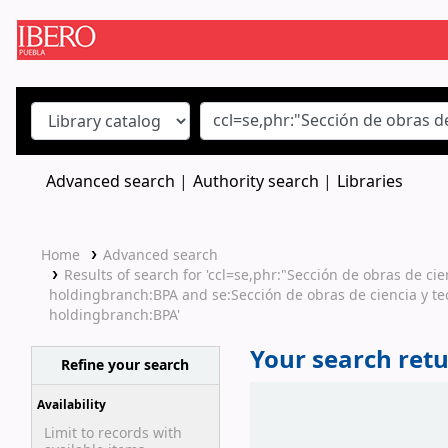
Koha online
Advanced search
Authority search
Libraries
Home
Advanced search
Results of search for 'ccl=se,phr:"Sección de obras de c
holdingbranch:BPA and se:Sección de obras de ciencia y tecn
holdingbranch:BPA'
Your search retu
Refine your search
Sort
Availability
Limit to records with