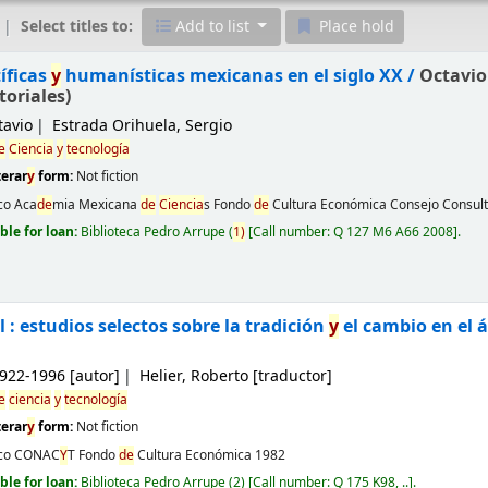
Select titles to:
Add to list
Place hold
íficas
y
humanísticas mexicanas en el siglo XX /
Octavio
toriales)
tavio
Estrada Orihuela, Sergio
e
Ciencia
y
tecnología
terar
y
form:
Not fiction
co
Aca
de
mia Mexicana
de
Ciencia
s Fondo
de
Cultura Económica Consejo Consul
ble for loan:
Biblioteca Pedro Arrupe
(
1)
Call number:
Q 127 M6 A66 2008
.
 : estudios selectos sobre la tradición
y
el cambio en el
1922-1996
[autor]
Helier, Roberto
[traductor]
e
ciencia
y
tecnología
terar
y
form:
Not fiction
co
CONAC
Y
T Fondo
de
Cultura Económica
1982
ble for loan:
Biblioteca Pedro Arrupe
(2)
Call number:
Q 175 K98, ..
.