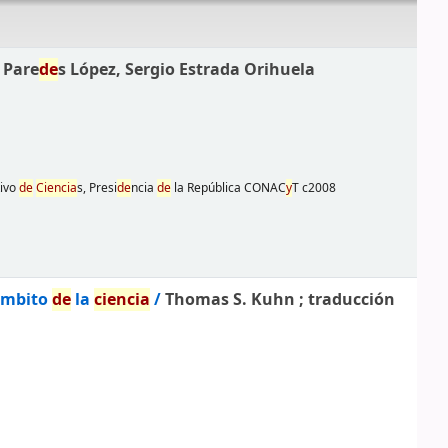
 Pare
de
s López, Sergio Estrada Orihuela
tivo
de
Ciencia
s, Presi
de
ncia
de
la República CONAC
y
T
c2008
 ámbito
de
la
ciencia
/
Thomas S. Kuhn ; traducción