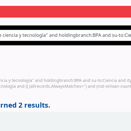
iencia y tecnología" and holdingbranch:BPA and su-to:Ciencia and i
ología and (( (allrecords,AlwaysMatches='') and (not-onloan-count,
rned 2 results.