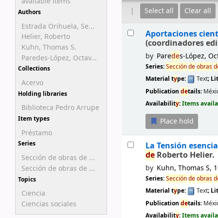
available items
Select all
Clear all
Authors
Estrada Orihuela, Se...
Results
Aportaciones cient
Helier, Roberto
(coordinadores edi
Kuhn, Thomas S.
by
Pare
de
s-López, Oc
Paredes-López, Octav...
Series:
Sección
de
obras
d
Collections
Material t
y
pe:
Text
; Li
Acervo
Publication
de
tails:
Méxi
Holding libraries
Availabilit
y
:
Items availa
Biblioteca Pedro Arrupe
Item types
Place hold
Préstamo
Series
La Tensión esencial
de
Roberto Helier.
Sección de obras de ...
by
Kuhn, Thomas S
, 
Sección de obras de ...
Series:
Sección
de
obras
d
Topics
Material t
y
pe:
Text
; Li
Ciencia
Publication
de
tails:
Méxi
Ciencias sociales
Availabilit
y
:
Items availa