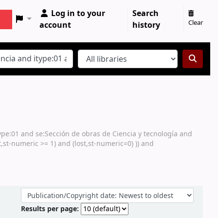
Log in to your
Search
Clear
account
history
type:01 and se:Sección de obras de Ciencia y tecnología and
st-numeric >= 1) and (lost,st-numeric=0) )) and
Sort by:
Results per page: