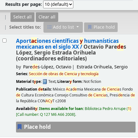
Results per page:
Select all
Clear all
Select titles to:
Add to list
Place hold
Results
Aport
ac
iones científicas
y
humanísticas
mexicanas en el siglo XX /
Octavio Pare
de
s
López, Sergio Estrada Orihuela
(coordinadores editoriales)
by
Pare
de
s-López, Octavio
Estrada Orihuela, Sergio
Series:
Sección
de
obras
de
Ciencia
y
tecnología
Material t
y
pe:
Text
; Literar
y
form:
Not fiction
Publication
de
tails:
México
Ac
a
de
mia Mexicana
de
Ciencia
s Fondo
de
Cultura Económica Consejo Consultivo
de
Ciencia
s, Presi
de
ncia
de
la República CON
AC
y
T
c2008
Availabilit
y
:
Items available for loan:
Biblioteca Pedro Arrupe
(
1)
Call number:
Q 127 M6 A66 2008
.
Place hold