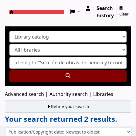
Search
Clear
history
Koha online
Advanced search
Authority search
Libraries
Refine your search
Your search returned 2 results.
Sort
Sort by: