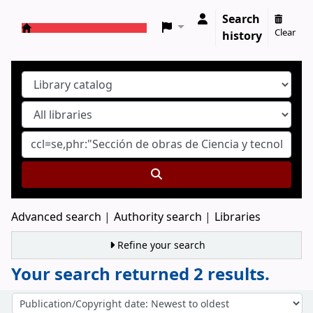
Search
Clear
history
Koha online
Advanced search
Authority search
Libraries
Refine your search
Your search returned 2 results.
Sort
Sort by: