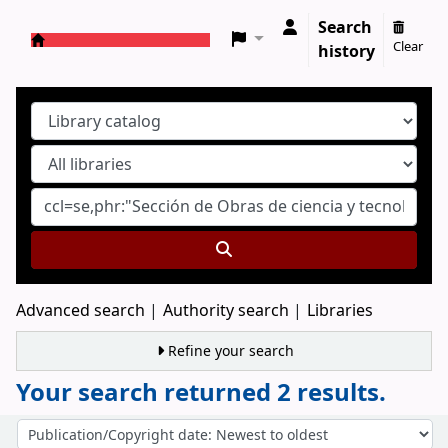
Search
Clear
history
Koha online
Advanced search
Authority search
Libraries
Refine your search
Your search returned 2 results.
Sort
Sort by: