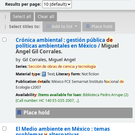
Results per page:
Select all
Clear all
Select titles to:
Add to list
Place hold
Results
Crónica ambiental : gestión pública
de
políticas ambientales en México /
Miguel
Angel Gil Corrales.
by
Gil Corrales, Miguel Angel
Series:
Sección
de
obras
de
ciencia
y
tecnología
Material t
y
pe:
Text
; Literar
y
form:
Not fiction
Publication
de
tails:
México
FCE Semarnat Instituto N
ac
ional
de
Ecología
c2007
Availabilit
y
:
Items available for loan:
Biblioteca Pedro Arrupe
(2)
Call number:
HC 140 E5 G55 2007, ..
.
Place hold
El Medio ambiente en México : temas
problemas
y
alternativas