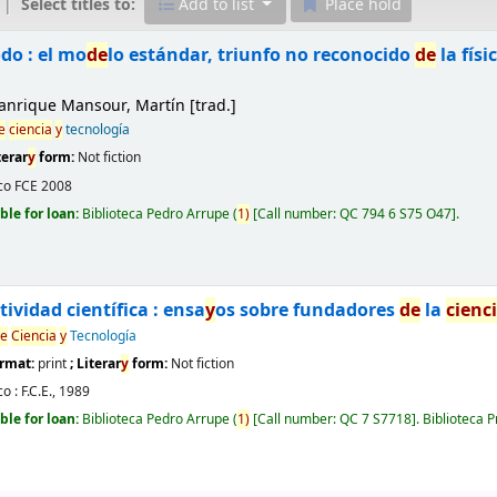
Select titles to:
Add to list
Place hold
do : el mo
de
lo estándar, triunfo no reconocido
de
la fís
nrique Mansour, Martín
[trad.]
e
ciencia
y
tecnología
terar
y
form:
Not fiction
co
FCE
2008
ble for loan:
Biblioteca Pedro Arrupe
(
1)
Call number:
QC 794 6 S75 O47
.
tividad científica : ensa
y
os sobre fundadores
de
la
cienc
e
Ciencia
y
Tecnología
ormat:
print
; Literar
y
form:
Not fiction
o :
F.C.E.,
1989
ble for loan:
Biblioteca Pedro Arrupe
(
1)
Call number:
QC 7 S7718
.
Biblioteca P