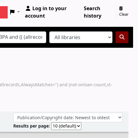
Log in to your
Search
Clear
account
history
(allrecords,AlwaysMatches='') and (not-onloan-count,st-
Sort by:
Results per page: