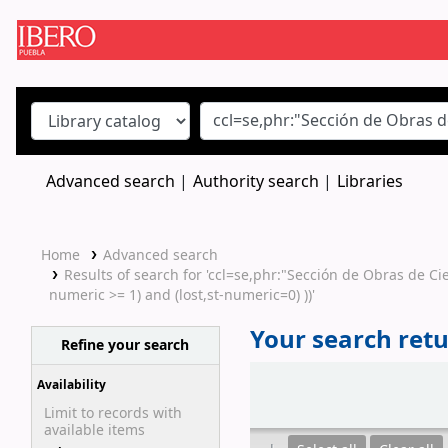
Koha online
Advanced search
Authority search
Libraries
Home
Advanced search
Results of search for 'ccl=se,phr:"Sección de Obras de Ci
numeric >= 1) and (lost,st-numeric=0) ))'
Your search retu
Refine your search
Sort
Availability
Limit to records with
available items