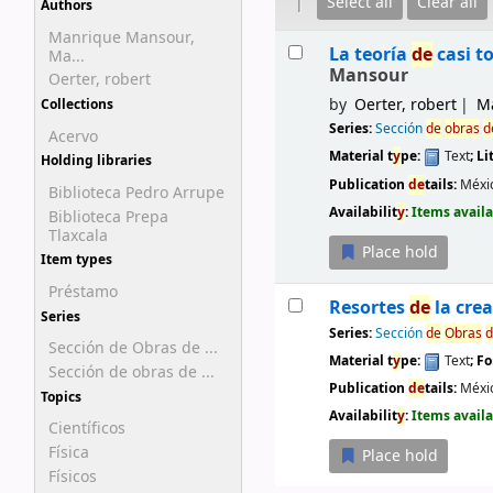
Select all
Clear all
Authors
Manrique Mansour,
Results
La teoría
de
casi to
Ma...
Mansour
Oerter, robert
by
Oerter, robert
Ma
Collections
Series:
Sección
de
obras
d
Acervo
Material t
y
pe:
Text
; Li
Holding libraries
Publication
de
tails:
Méxi
Biblioteca Pedro Arrupe
Availabilit
y
:
Items availa
Biblioteca Prepa
Tlaxcala
Place hold
Item types
Préstamo
Resortes
de
la crea
Series
Series:
Sección
de
Obras
d
Sección de Obras de ...
Material t
y
pe:
Text
; F
Sección de obras de ...
Publication
de
tails:
Méxic
Topics
Availabilit
y
:
Items availa
Científicos
Física
Place hold
Físicos