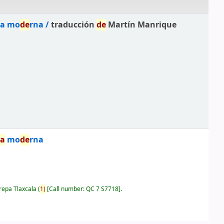
ica mo
de
rna /
traducción
de
Martín Manrique
ia
mo
de
rna
repa Tlaxcala
(
1)
Call number:
QC 7 S7718
.