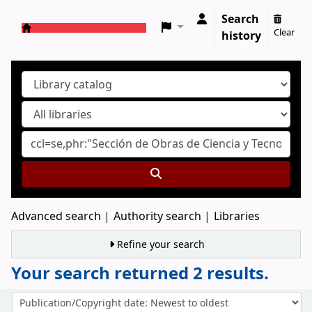
Search
Clear
history
Koha online
Advanced search
Authority search
Libraries
Refine your search
Your search returned 2 results.
Sort
Sort by: