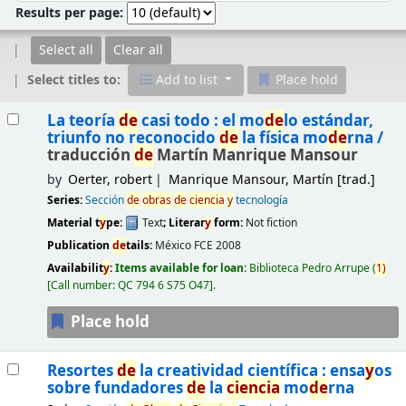
Results per page:
Select all
Clear all
Select titles to:
Add to list
Place hold
Results
La teoría
de
casi todo : el mo
de
lo estándar,
triunfo no reconocido
de
la física mo
de
rna /
traducción
de
Martín Manrique Mansour
by
Oerter, robert
Manrique Mansour, Martín
[trad.]
Series:
Sección
de
obras
de
ciencia
y
tecnología
Material t
y
pe:
Text
; Literar
y
form:
Not fiction
Publication
de
tails:
México
FCE
2008
Availabilit
y
:
Items available for loan:
Biblioteca Pedro Arrupe
(
1)
Call number:
QC 794 6 S75 O47
.
Place hold
Resortes
de
la creatividad científica : ensa
y
os
sobre fundadores
de
la
ciencia
mo
de
rna