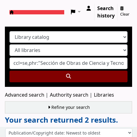
Search
Clear
history
Koha online
Advanced search
Authority search
Libraries
Refine your search
Your search returned 2 results.
Sort
Sort by: