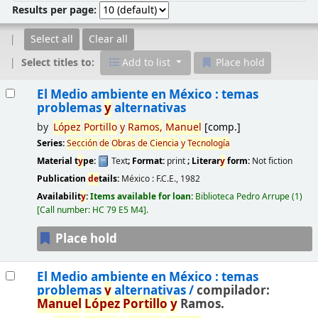
Results per page:
Select all
Clear all
Select titles to:
Add to list
Place hold
Results
El Medio ambiente en México : temas
problemas
y
alternativas
by
López
Portillo
y
Ramos,
Manuel
[comp.]
Series:
Sección
de
Obras
de
Ciencia
y
Tecnología
Material t
y
pe:
Text
; Format:
print
; Literar
y
form:
Not fiction
Publication
de
tails:
México :
F.C.E.,
1982
Availabilit
y
:
Items available for loan:
Biblioteca Pedro Arrupe
(1)
Call number:
HC 79 E5 M4
.
Place hold
El Medio ambiente en México : temas
problemas
y
alternativas /
compilador:
Manuel
López
Portillo
y
Ramos.