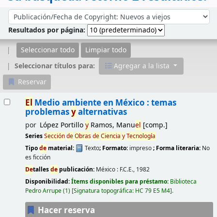
Ordenar
Ordenar por:
Resultados por página:
Seleccionar todo
Limpiar todo
Seleccionar títulos para:
Agregar a la lista
Reservar
Resultados
El
Medio ambiente en México : temas
problemas
y
alternativas
por
López Portillo
y
Ramos, Manu
el
[comp.]
Series
Sección
de
Obras
de
Ciencia
y
Tecnología
Tipo
de
material:
Texto
; Formato:
impreso
; Forma literaria:
No
es ficción
De
talles
de
publicación:
México :
F.C.E.,
1982
Disponibilidad:
Ítems disponibles para préstamo:
Biblioteca
Pedro Arrupe
(1)
Signatura topográfica:
HC 79 E5 M4
.
Hacer reserva