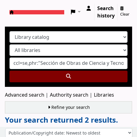
Search
Clear
history
Koha online
Advanced search
Authority search
Libraries
Refine your search
Your search returned 2 results.
Sort
Sort by: