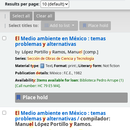
Results per page:
Select all
Clear all
Select titles to:
Add to list
Place hold
Results
El
Medio ambiente en México : temas
problemas
y
alternativas
by
López Portillo
y
Ramos, Manu
el
[comp.]
Series:
Sección
de
Obras
de
Ciencia
y
Tecnología
Material t
y
pe:
Text
; Format:
print
; Literar
y
form:
Not fiction
Publication
de
tails:
México :
F.C.E.,
1982
Availabilit
y
:
Items available for loan:
Biblioteca Pedro Arrupe
(1)
Call number:
HC 79 E5 M4
.
Place hold
El
Medio ambiente en México : temas
problemas
y
alternativas /
compilador:
Manu
el
López Portillo
y
Ramos.