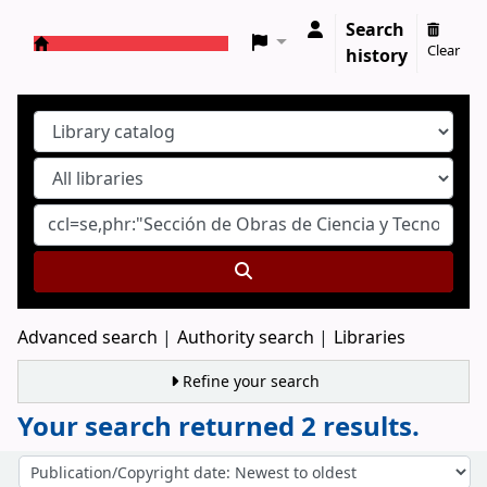
Search
Clear
history
Koha online
Advanced search
Authority search
Libraries
Refine your search
Your search returned 2 results.
Sort
Sort by: