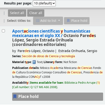
Results per page:
Select all
Clear all
Select titles to:
Add to list
Place hold
Results
Aport
ac
iones científicas
y
humanísticas
mexicanas en el siglo XX /
Octavio Pare
de
s
López, Sergio Estrada Orihuela
(coordinadores editoriales)
by
Pare
de
s-López, Octavio
Estrada Orihuela, Sergio
Series:
Sección
de
obras
de
Ciencia
y
tecnología
Material t
y
pe:
Text
; Literar
y
form:
Not fiction
Publication
de
tails:
México
Ac
a
de
mia Mexicana
de
Ciencia
s Fondo
de
Cultura Económica Consejo Consultivo
de
Ciencia
s, Presi
de
ncia
de
la República CON
AC
y
T
c2008
Availabilit
y
:
Items available for loan:
Biblioteca Pedro Arrupe
(
1)
Call number:
Q 127 M6 A66 2008
.
Place hold