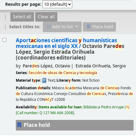
Results per page:
Select all
Clear all
Select titles to:
Add to list
Place hold
Results
Aport
ac
iones científicas
y
humanísticas
mexicanas en el siglo XX /
Octavio Pare
de
s
López, Sergio Estrada Orihuela
(coordinadores editoriales)
by
Pare
de
s-López, Octavio
Estrada Orihuela, Sergio
Series:
Sección
de
obras
de
Ciencia
y
tecnología
Material t
y
pe:
Text
; Literar
y
form:
Not fiction
Publication
de
tails:
México
Ac
a
de
mia Mexicana
de
Ciencia
s Fondo
de
Cultura Económica Consejo Consultivo
de
Ciencia
s, Presi
de
ncia
de
la República CON
AC
y
T
c2008
Availabilit
y
:
Items available for loan:
Biblioteca Pedro Arrupe
(
1)
Call number:
Q 127 M6 A66 2008
.
Place hold