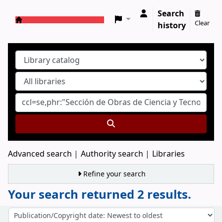
Search
Clear
history
Koha online
Advanced search
Authority search
Libraries
Refine your search
Your search returned 2 results.
Sort
Sort by: