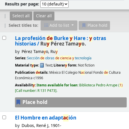
Results per page:
Select all
Clear all
Select titles to:
Add to list
Place hold
Results
La profesión
de
Burke
y
Hare :
y
otras
historias /
Ru
y
Pérez Tama
y
o.
by
Pérez Tama
y
o, Ru
y
Series:
Sección
de
obras
de
ciencia
y
tecnología
Material t
y
pe:
Text
; Literar
y
form:
Not fiction
Publication
de
tails:
México
El Colegio N
ac
ional Fondo
de
Cultura
Económica
c1996
Availabilit
y
:
Items available for loan:
Biblioteca Pedro Arrupe
(
1)
Call number:
R 131 P473
.
Place hold
El Hombre en adapt
ac
ión
by
Dubos, René J
, 1901-