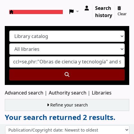
Search
Clear
history
Koha online
Advanced search
Authority search
Libraries
Refine your search
Your search returned 2 results.
Sort
Sort by: