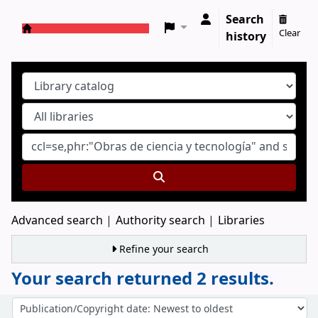
Search
Clear
history
Koha online
Advanced search
Authority search
Libraries
Refine your search
Your search returned 2 results.
Sort
Sort by: