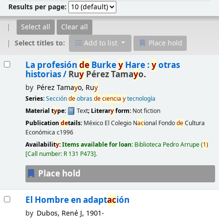
Results per page:
Select all
Clear all
Select titles to:
Add to list
Place hold
Results
La profesión
de
Burke
y
Hare :
y
otras
historias /
Ru
y
Pérez Tama
y
o.
by
Pérez Tama
y
o, Ru
y
Series:
Sección
de
obras
de
ciencia
y
tecnología
Material t
y
pe:
Text
; Literar
y
form:
Not fiction
Publication
de
tails:
México
El Colegio N
ac
ional Fondo
de
Cultura
Económica
c1996
Availabilit
y
:
Items available for loan:
Biblioteca Pedro Arrupe
(
1)
Call number:
R 131 P473
.
Place hold
El Hombre en adapt
ac
ión
by
Dubos, René J
, 1901-