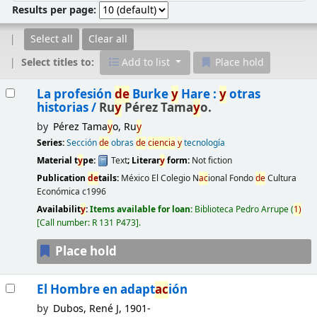
Results per page:
Select all
Clear all
Select titles to:
Add to list
Place hold
Results
La profesión
de
Burke
y
Hare :
y
otras
historias /
Ru
y
Pérez Tama
y
o.
by
Pérez Tama
y
o, Ru
y
Series:
Sección
de
obras
de
ciencia
y
tecnología
Material t
y
pe:
Text
; Literar
y
form:
Not fiction
Publication
de
tails:
México
El Colegio N
ac
ional Fondo
de
Cultura
Económica
c1996
Availabilit
y
:
Items available for loan:
Biblioteca Pedro Arrupe
(
1)
Call number:
R 131 P473
.
Place hold
El Hombre en adapt
ac
ión
by
Dubos, René J
, 1901-