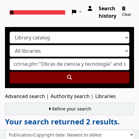
Search
Clear
history
Koha online
Advanced search
Authority search
Libraries
Refine your search
Your search returned 2 results.
Sort
Sort by: