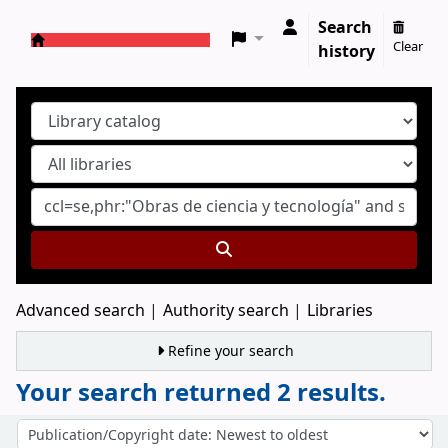
Search
Clear
history
Koha online
Advanced search
Authority search
Libraries
Refine your search
Your search returned 2 results.
Sort
Sort by: