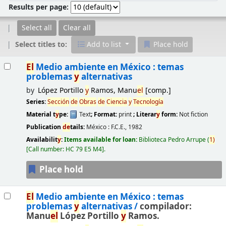
Results per page:
Select all
Clear all
Select titles to:
Add to list
Place hold
Results
El
Medio ambiente en México : temas
problemas
y
alternativas
by
López Portillo
y
Ramos, Manu
el
[comp.]
Series:
Sección
de
Obras
de
Ciencia
y
Tecnología
Material t
y
pe:
Text
; Format:
print
; Literar
y
form:
Not fiction
Publication
de
tails:
México :
F.C.E.,
1982
Availabilit
y
:
Items available for loan:
Biblioteca Pedro Arrupe
(
1)
Call number:
HC 79 E5 M4
.
Place hold
El
Medio ambiente en México : temas
problemas
y
alternativas /
compilador:
Manu
el
López Portillo
y
Ramos.