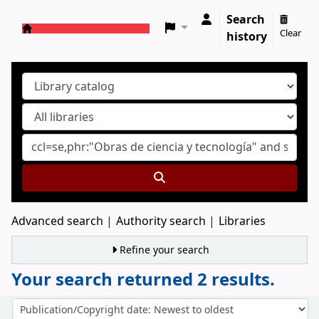
Search
Clear
history
Koha online
Advanced search
Authority search
Libraries
Refine your search
Your search returned 2 results.
Sort
Sort by: