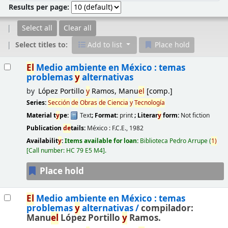
Results per page:
Select all
Clear all
Select titles to:
Add to list
Place hold
Results
El
Medio ambiente en México : temas
problemas
y
alternativas
by
López Portillo
y
Ramos, Manu
el
[comp.]
Series:
Sección
de
Obras
de
Ciencia
y
Tecnología
Material t
y
pe:
Text
; Format:
print
; Literar
y
form:
Not fiction
Publication
de
tails:
México :
F.C.E.,
1982
Availabilit
y
:
Items available for loan:
Biblioteca Pedro Arrupe
(
1)
Call number:
HC 79 E5 M4
.
Place hold
El
Medio ambiente en México : temas
problemas
y
alternativas /
compilador:
Manu
el
López Portillo
y
Ramos.