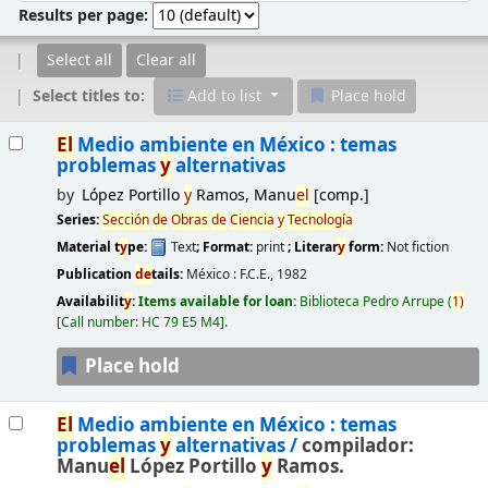
Results per page:
Select all
Clear all
Select titles to:
Add to list
Place hold
Results
El
Medio ambiente en México : temas
problemas
y
alternativas
by
López Portillo
y
Ramos, Manu
el
[comp.]
Series:
Sección
de
Obras
de
Ciencia
y
Tecnología
Material t
y
pe:
Text
; Format:
print
; Literar
y
form:
Not fiction
Publication
de
tails:
México :
F.C.E.,
1982
Availabilit
y
:
Items available for loan:
Biblioteca Pedro Arrupe
(
1)
Call number:
HC 79 E5 M4
.
Place hold
El
Medio ambiente en México : temas
problemas
y
alternativas /
compilador:
Manu
el
López Portillo
y
Ramos.