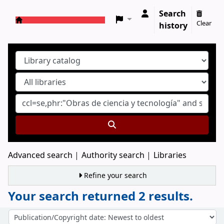
Search
Clear
history
Koha online
Advanced search
Authority search
Libraries
Refine your search
Your search returned 2 results.
Sort
Sort by: