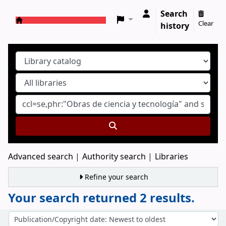
Search
Clear
history
Koha online
Advanced search
Authority search
Libraries
Refine your search
Your search returned 2 results.
Sort
Sort by: