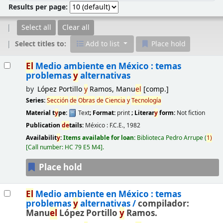
Results per page:
Select all
Clear all
Select titles to:
Add to list
Place hold
Results
El
Medio ambiente en México : temas
problemas
y
alternativas
by
López Portillo
y
Ramos, Manu
el
[comp.]
Series:
Sección
de
Obras
de
Ciencia
y
Tecnología
Material t
y
pe:
Text
; Format:
print
; Literar
y
form:
Not fiction
Publication
de
tails:
México :
F.C.E.,
1982
Availabilit
y
:
Items available for loan:
Biblioteca Pedro Arrupe
(
1)
Call number:
HC 79 E5 M4
.
Place hold
El
Medio ambiente en México : temas
problemas
y
alternativas /
compilador:
Manu
el
López Portillo
y
Ramos.