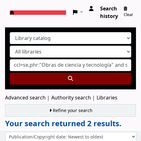
Search
Clear
history
Koha online
Advanced search
Authority search
Libraries
Refine your search
Your search returned 2 results.
Sort
Sort by: