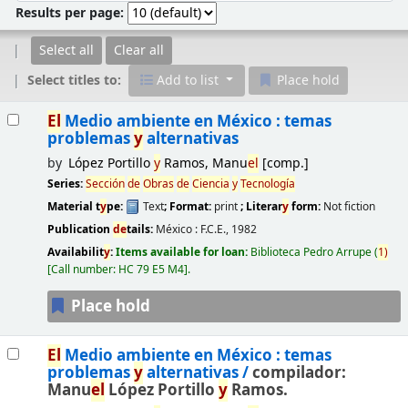
Results per page:
Select all
Clear all
Select titles to:
Add to list
Place hold
Results
El
Medio ambiente en México : temas
problemas
y
alternativas
by
López Portillo
y
Ramos, Manu
el
[comp.]
Series:
Sección
de
Obras
de
Ciencia
y
Tecnología
Material t
y
pe:
Text
; Format:
print
; Literar
y
form:
Not fiction
Publication
de
tails:
México :
F.C.E.,
1982
Availabilit
y
:
Items available for loan:
Biblioteca Pedro Arrupe
(
1)
Call number:
HC 79 E5 M4
.
Place hold
El
Medio ambiente en México : temas
problemas
y
alternativas /
compilador:
Manu
el
López Portillo
y
Ramos.