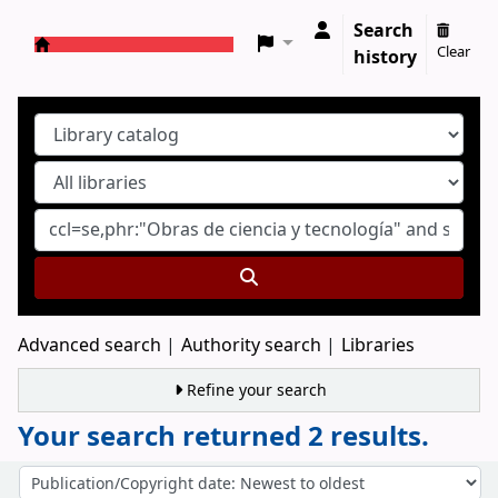
Search
Clear
history
Koha online
Advanced search
Authority search
Libraries
Refine your search
Your search returned 2 results.
Sort
Sort by: