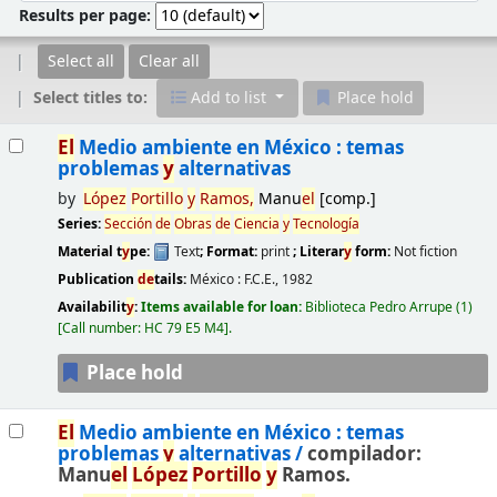
Results per page:
Select all
Clear all
Select titles to:
Add to list
Place hold
Results
El
Medio ambiente en México : temas
problemas
y
alternativas
by
López
Portillo
y
Ramos,
Manu
el
[comp.]
Series:
Sección
de
Obras
de
Ciencia
y
Tecnología
Material t
y
pe:
Text
; Format:
print
; Literar
y
form:
Not fiction
Publication
de
tails:
México :
F.C.E.,
1982
Availabilit
y
:
Items available for loan:
Biblioteca Pedro Arrupe
(1)
Call number:
HC 79 E5 M4
.
Place hold
El
Medio ambiente en México : temas
problemas
y
alternativas /
compilador:
Manu
el
López
Portillo
y
Ramos.