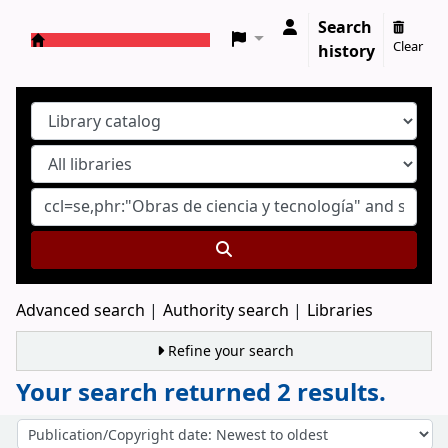
Search
Clear
history
Koha online
Advanced search
Authority search
Libraries
Refine your search
Your search returned 2 results.
Sort
Sort by: