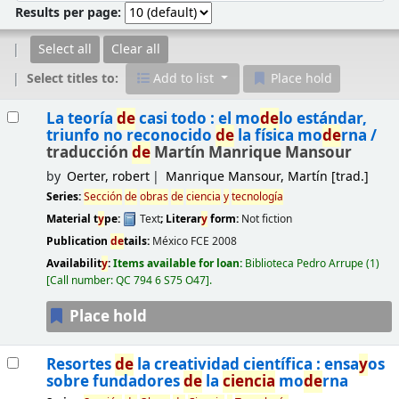
Results per page:
Select all
Clear all
Select titles to:
Add to list
Place hold
Results
La teoría
de
casi todo : el mo
de
lo estándar,
triunfo no reconocido
de
la física mo
de
rna /
traducción
de
Martín Manrique Mansour
by
Oerter, robert
Manrique Mansour, Martín
[trad.]
Series:
Sección
de
obras
de
ciencia
y
tecnología
Material t
y
pe:
Text
; Literar
y
form:
Not fiction
Publication
de
tails:
México
FCE
2008
Availabilit
y
:
Items available for loan:
Biblioteca Pedro Arrupe
(1)
Call number:
QC 794 6 S75 O47
.
Place hold
Resortes
de
la creatividad científica : ensa
y
os
sobre fundadores
de
la
ciencia
mo
de
rna