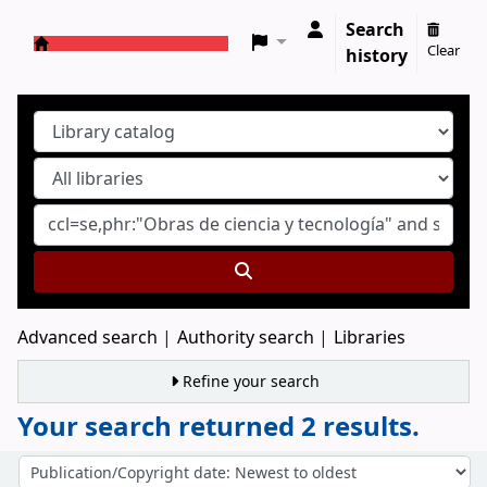
Search
Clear
history
Koha online
Advanced search
Authority search
Libraries
Refine your search
Your search returned 2 results.
Sort
Sort by: