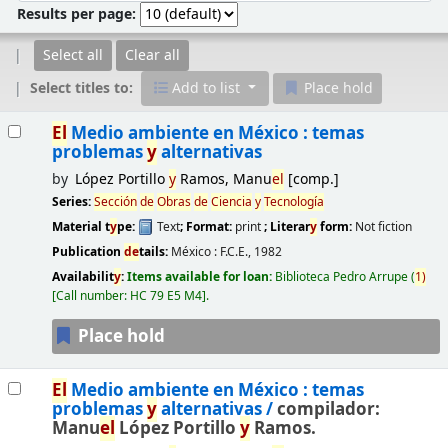
Results per page:
Select all
Clear all
Select titles to:
Add to list
Place hold
Results
El
Medio ambiente en México : temas
problemas
y
alternativas
by
López Portillo
y
Ramos, Manu
el
[comp.]
Series:
Sección
de
Obras
de
Ciencia
y
Tecnología
Material t
y
pe:
Text
; Format:
print
; Literar
y
form:
Not fiction
Publication
de
tails:
México :
F.C.E.,
1982
Availabilit
y
:
Items available for loan:
Biblioteca Pedro Arrupe
(
1)
Call number:
HC 79 E5 M4
.
Place hold
El
Medio ambiente en México : temas
problemas
y
alternativas /
compilador:
Manu
el
López Portillo
y
Ramos.