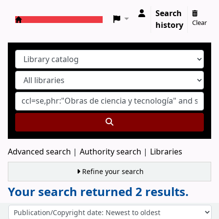
Search
Clear
history
Koha online
Advanced search
Authority search
Libraries
Refine your search
Your search returned 2 results.
Sort
Sort by: