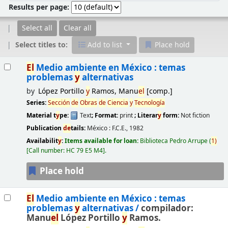
Results per page:
Select all
Clear all
Select titles to:
Add to list
Place hold
Results
El
Medio ambiente en México : temas
problemas
y
alternativas
by
López Portillo
y
Ramos, Manu
el
[comp.]
Series:
Sección
de
Obras
de
Ciencia
y
Tecnología
Material t
y
pe:
Text
; Format:
print
; Literar
y
form:
Not fiction
Publication
de
tails:
México :
F.C.E.,
1982
Availabilit
y
:
Items available for loan:
Biblioteca Pedro Arrupe
(
1)
Call number:
HC 79 E5 M4
.
Place hold
El
Medio ambiente en México : temas
problemas
y
alternativas /
compilador:
Manu
el
López Portillo
y
Ramos.