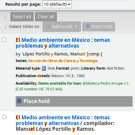
Results per page:
Select all
Clear all
Select titles to:
Add to list
Place hold
Results
El
Medio ambiente en México : temas
problemas
y
alternativas
by
López Portillo
y
Ramos, Manu
el
[comp.]
Series:
Sección
de
Obras
de
Ciencia
y
Tecnología
Material t
y
pe:
Text
; Format:
print
; Literar
y
form:
Not fiction
Publication
de
tails:
México :
F.C.E.,
1982
Availabilit
y
:
Items available for loan:
Biblioteca Pedro Arrupe
(
1)
Call number:
HC 79 E5 M4
.
Place hold
El
Medio ambiente en México : temas
problemas
y
alternativas /
compilador:
Manu
el
López Portillo
y
Ramos.