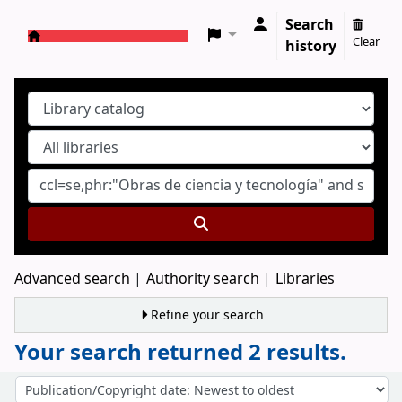
Search
Clear
history
Koha online
Advanced search
Authority search
Libraries
Refine your search
Your search returned 2 results.
Sort
Sort by: