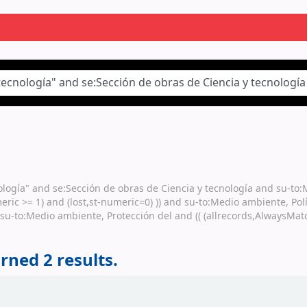
nología" and se:Sección de obras de Ciencia y tecnología and su-to:
eric >= 1) and (lost,st-numeric=0) )) and su-to:Medio ambiente, Po
-to:Medio ambiente, Protección del and (( (allrecords,AlwaysMatche
rned 2 results.