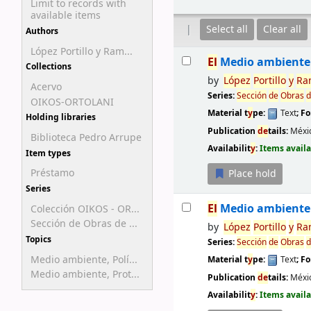
Limit to records with
available items
Select all
Clear all
Authors
López Portillo y Ram...
Results
El
Medio ambiente 
Collections
by
López
Portillo
y
Ra
Acervo
Series:
Sección
de
Obras
d
OIKOS-ORTOLANI
Material t
y
pe:
Text
; F
Holding libraries
Publication
de
tails:
Méxic
Biblioteca Pedro Arrupe
Availabilit
y
:
Items availa
Item types
Préstamo
Place hold
Series
El
Medio ambiente 
Colección OIKOS - OR...
Sección de Obras de ...
by
López
Portillo
y
Ra
Topics
Series:
Sección
de
Obras
d
Medio ambiente, Polí...
Material t
y
pe:
Text
; F
Medio ambiente, Prot...
Publication
de
tails:
Méxi
Availabilit
y
:
Items availa