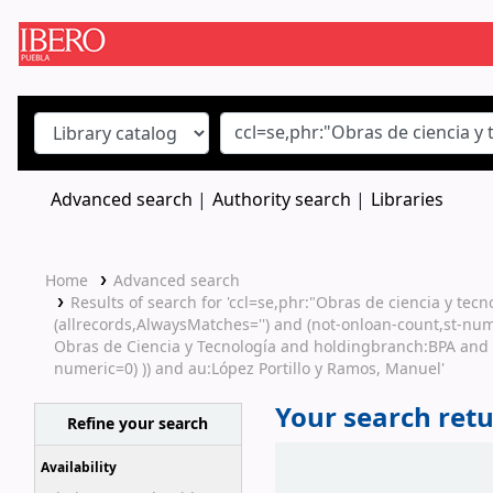
Koha online
Advanced search
Authority search
Libraries
Home
Advanced search
Results of search for 'ccl=se,phr:"Obras de ciencia y tec
(allrecords,AlwaysMatches='') and (not-onloan-count,st-num
Obras de Ciencia y Tecnología and holdingbranch:BPA and su
numeric=0) )) and au:López Portillo y Ramos, Manuel'
Your search retu
Refine your search
Sort
Availability