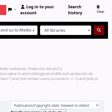
Log in to your
Search
Clear
account
history
Medio ambiente, Protección del and ((
lítica sobre el and holdingbranch:BPA and se:Sección de
s='') and (not-onloan-count,st-numeric >= 1) and (lost,st-
Sort by: