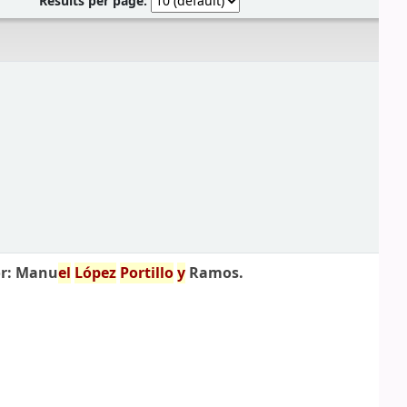
Results per page:
r: Manu
el
López
Portillo
y
Ramos.