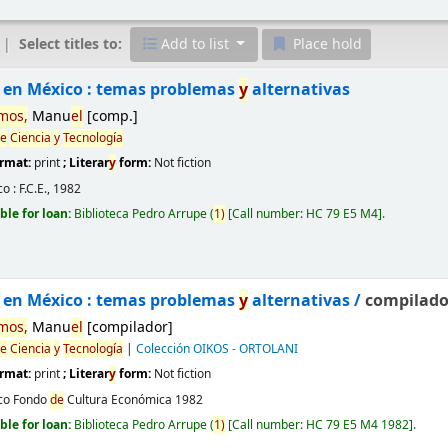
Select titles to:
Add to list
Place hold
en México : temas problemas
y
alternativas
mos,
Manu
el
[comp.]
e
Ciencia
y
Tecnología
ormat:
print
; Literar
y
form:
Not fiction
o :
F.C.E.,
1982
ble for loan:
Biblioteca Pedro Arrupe
(
1)
Call number:
HC 79 E5 M4
.
en México : temas problemas
y
alternativas /
compilado
mos,
Manu
el
[compilador]
e
Ciencia
y
Tecnología
|
Colección OIKOS - ORTOLANI
ormat:
print
; Literar
y
form:
Not fiction
co
Fondo
de
Cultura Económica
1982
ble for loan:
Biblioteca Pedro Arrupe
(
1)
Call number:
HC 79 E5 M4 1982
.