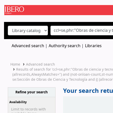
Koha online
Advanced search
Authority search
Libraries
Home
Advanced search
Results of search for 'ccl=se,phr:"Obras de ciencia y tec
(allrecords,AlwaysMatches='') and (not-onloan-count,st-num
se:Sección de Obras de Ciencia y Tecnología and (( (allreco
Your search retu
Refine your search
Sort
Availability
Limit to records with