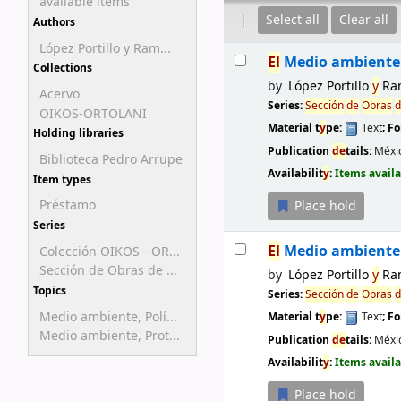
available items
Select all
Clear all
Authors
López Portillo y Ram...
Results
El
Medio ambiente 
Collections
by
López Portillo
y
Ra
Acervo
Series:
Sección
de
Obras
d
OIKOS-ORTOLANI
Material t
y
pe:
Text
; F
Holding libraries
Publication
de
tails:
Méxic
Biblioteca Pedro Arrupe
Availabilit
y
:
Items availa
Item types
Préstamo
Place hold
Series
El
Medio ambiente 
Colección OIKOS - OR...
Sección de Obras de ...
by
López Portillo
y
Ra
Topics
Series:
Sección
de
Obras
d
Medio ambiente, Polí...
Material t
y
pe:
Text
; F
Medio ambiente, Prot...
Publication
de
tails:
Méxi
Availabilit
y
:
Items availa
Place hold