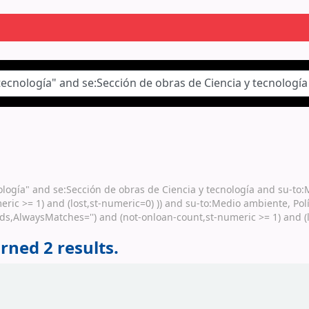
nología" and se:Sección de obras de Ciencia y tecnología and su-to:
eric >= 1) and (lost,st-numeric=0) )) and su-to:Medio ambiente, Po
rds,AlwaysMatches='') and (not-onloan-count,st-numeric >= 1) and (lo
rned 2 results.