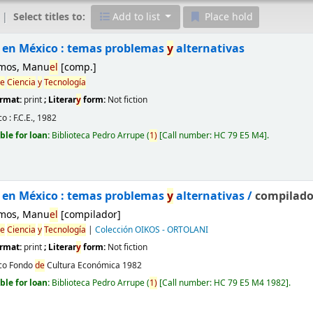
Select titles to:
Add to list
Place hold
en México : temas problemas
y
alternativas
mos, Manu
el
[comp.]
e
Ciencia
y
Tecnología
ormat:
print
; Literar
y
form:
Not fiction
o :
F.C.E.,
1982
ble for loan:
Biblioteca Pedro Arrupe
(
1)
Call number:
HC 79 E5 M4
.
en México : temas problemas
y
alternativas /
compilado
mos, Manu
el
[compilador]
e
Ciencia
y
Tecnología
|
Colección OIKOS - ORTOLANI
ormat:
print
; Literar
y
form:
Not fiction
co
Fondo
de
Cultura Económica
1982
ble for loan:
Biblioteca Pedro Arrupe
(
1)
Call number:
HC 79 E5 M4 1982
.