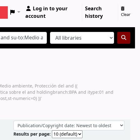
Log in to your
Search
Clear
account
history
Medio ambiente, Protección del and ((
lítica sobre el and holdingbranch:BPA and itype:01 and
st,st-numeric=0) ))'
Sort by:
Results per page: