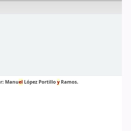
r: Manu
el
López Portillo
y
Ramos.