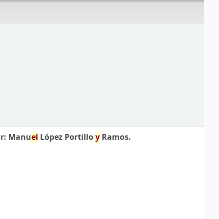
r: Manu
el
López Portillo
y
Ramos.