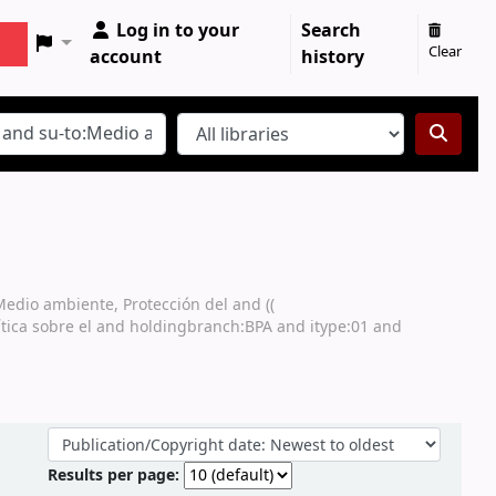
Log in to your
Search
Clear
account
history
Medio ambiente, Protección del and ((
lítica sobre el and holdingbranch:BPA and itype:01 and
Sort by:
Results per page: