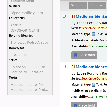
available items
Select all
Clear all
Authors
López Portillo y Ram...
Results
El
Medio ambiente 
Collections
by
López Portillo
y
Ra
Acervo
Series:
Sección
de
Obras
d
OIKOS-ORTOLANI
Material t
y
pe:
Text
; F
Holding libraries
Publication
de
tails:
Méxic
Biblioteca Pedro Arrupe
Availabilit
y
:
Items availa
Item types
Préstamo
Place hold
Series
El
Medio ambiente 
Colección OIKOS - OR...
Sección de Obras de ...
by
López Portillo
y
Ra
Topics
Series:
Sección
de
Obras
d
Medio ambiente, Polí...
Material t
y
pe:
Text
; F
Medio ambiente, Prot...
Publication
de
tails:
Méxi
Availabilit
y
:
Items availa
Place hold