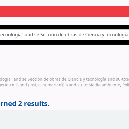
nología" and se:Sección de obras de Ciencia y tecnología and su-to:
eric >= 1) and (lost,st-numeric=0) )) and su-to:Medio ambiente, Po
rned 2 results.