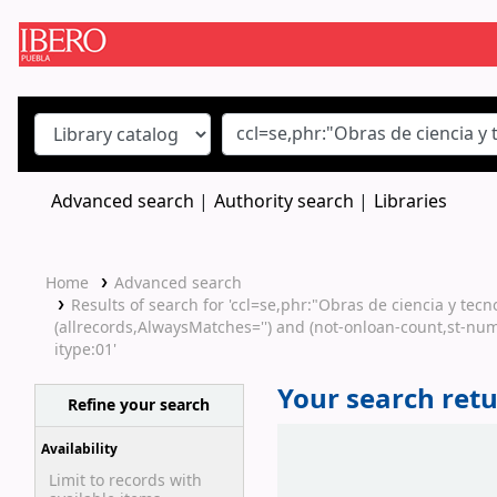
Koha online
Advanced search
Authority search
Libraries
Home
Advanced search
Results of search for 'ccl=se,phr:"Obras de ciencia y tec
(allrecords,AlwaysMatches='') and (not-onloan-count,st-num
itype:01'
Your search retu
Refine your search
Sort
Availability
Limit to records with