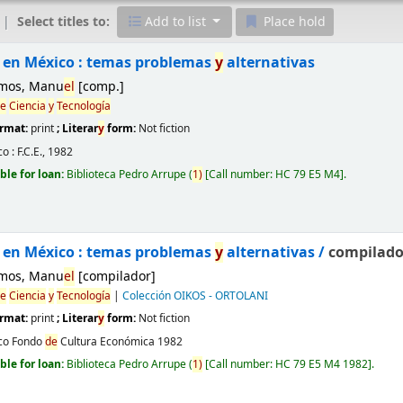
Select titles to:
Add to list
Place hold
en México : temas problemas
y
alternativas
mos, Manu
el
[comp.]
e
Ciencia
y
Tecnología
ormat:
print
; Literar
y
form:
Not fiction
o :
F.C.E.,
1982
ble for loan:
Biblioteca Pedro Arrupe
(
1)
Call number:
HC 79 E5 M4
.
en México : temas problemas
y
alternativas /
compilado
mos, Manu
el
[compilador]
e
Ciencia
y
Tecnología
|
Colección OIKOS - ORTOLANI
ormat:
print
; Literar
y
form:
Not fiction
co
Fondo
de
Cultura Económica
1982
ble for loan:
Biblioteca Pedro Arrupe
(
1)
Call number:
HC 79 E5 M4 1982
.