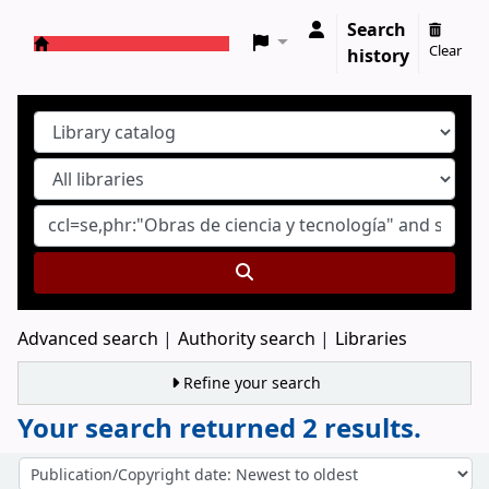
Search
Clear
history
Koha online
Advanced search
Authority search
Libraries
Refine your search
Your search returned 2 results.
Sort
Sort by: