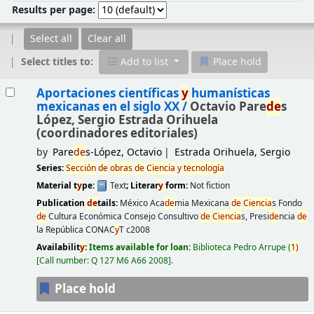
Results per page:
Select all
Clear all
Select titles to:
Add to list
Place hold
Results
Aportaciones científicas
y
humanísticas
mexicanas en el siglo XX /
Octavio Pare
de
s
López, Sergio Estrada Orihuela
(coordinadores editoriales)
by
Pare
de
s-López, Octavio
Estrada Orihuela, Sergio
Series:
Sección
de
obras
de
Ciencia
y
tecnología
Material t
y
pe:
Text
; Literar
y
form:
Not fiction
Publication
de
tails:
México
Aca
de
mia Mexicana
de
Ciencia
s Fondo
de
Cultura Económica Consejo Consultivo
de
Ciencia
s, Presi
de
ncia
de
la República CONAC
y
T
c2008
Availabilit
y
:
Items available for loan:
Biblioteca Pedro Arrupe
(
1)
Call number:
Q 127 M6 A66 2008
.
Place hold