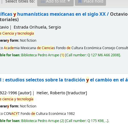
Select titles to:
Add to list
Place hold
íficas
y
humanísticas mexicanas en el siglo XX /
Octavio
toriales)
tavio
Estrada Orihuela, Sergio
e
Ciencia
y
tecnología
terar
y
form:
Not fiction
co
Ac
a
de
mia Mexicana
de
Ciencia
s Fondo
de
Cultura Económica Consejo Consul
ble for loan:
Biblioteca Pedro Arrupe
(
1)
Call number:
Q 127 M6 A66 2008
.
 : estudios selectos sobre la tradición
y
el cambio en el
1922-1996
[autor]
Helier, Roberto
[traductor]
e
ciencia
y
tecnología
terar
y
form:
Not fiction
co
CON
AC
Y
T Fondo
de
Cultura Económica
1982
ble for loan:
Biblioteca Pedro Arrupe
(2)
Call number:
Q 175 K98, ..
.