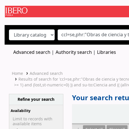
Koha online
Advanced search
Authority search
Libraries
Home
Advanced search
Results of search for 'ccl=se,phr:"Obras de ciencia y tec
>= 1) and (lost,st-numeric=0) )) and su-to:Ciencia and (( (a
Your search retu
Refine your search
Sort
Availability
Limit to records with
available items