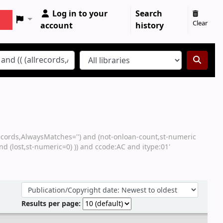
Log in to your
Search
Clear
account
history
lrecords,AlwaysMatches='') and (not-onloan-count,st-numeric
nd (lost,st-numeric=0) )) and ccode:AC and itype:01'
Sort by:
Results per page: