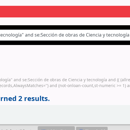
nología" and se:Sección de obras de Ciencia y tecnología and (( (al
llrecords,AlwaysMatches='') and (not-onloan-count,st-numeric >= 1) a
rned 2 results.