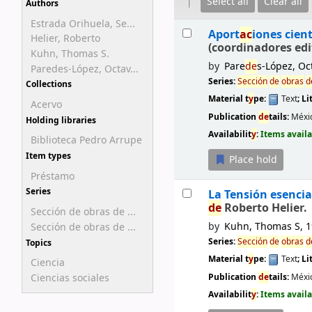
Select all
Clear all
Authors
Estrada Orihuela, Se...
Results
Aport
ac
iones cient
Helier, Roberto
(coordinadores edi
Kuhn, Thomas S.
by
Pare
de
s-López, Oc
Paredes-López, Octav...
Series:
Sección
de
obras
d
Collections
Material t
y
pe:
Text
; Li
Acervo
Publication
de
tails:
Méxi
Holding libraries
Availabilit
y
:
Items availa
Biblioteca Pedro Arrupe
Item types
Place hold
Préstamo
Series
La Tensión esencial
de
Roberto Helier.
Sección de obras de ...
by
Kuhn, Thomas S
, 
Sección de obras de ...
Series:
Sección
de
obras
d
Topics
Material t
y
pe:
Text
; Li
Ciencia
Publication
de
tails:
Méxi
Ciencias sociales
Availabilit
y
:
Items availa