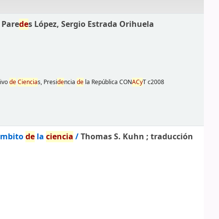
 Pare
de
s López, Sergio Estrada Orihuela
tivo
de
Ciencia
s, Presi
de
ncia
de
la República CON
AC
y
T
c2008
 ámbito
de
la
ciencia
/
Thomas S. Kuhn ; traducción